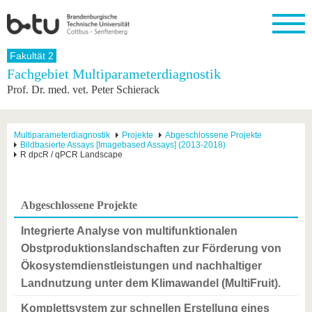
Startseite
Fakultät 2
Schließen
Fachgebiet Multiparameterdiagnostik
Prof. Dr. med. vet. Peter Schierack
Universität
Forschung
Studium
International
Weiterbildung
Transfer
Unileben
Die BTU
Aktuelle
Studienangebot
Internationales
Weiterbildungsangebote
Akademische
Unsere
Forschung
Profil
Fachkräfte
Werte
Struktur
Vor dem
Wissenschaftliche
Multiparameterdiagnostik
Projekte
Abgeschlossene Projekte
Bildbasierte Assays [Imagebased Assays] (2013-2018)
Forschungsprofil
Studium
Aus dem
Weiterbildung
Wirtschafts-
Familie &
Karriere
R dpcR / qPCR Landscape
Ausland
und
Dual
&
Förderung
Im
Kontakt
an die
Forschungskooperati
Career
Engagement
Studium
BTU
Wissenschaftlicher
Gründen
Sport &
Partnerschaften
Nachwuchs
Nach
Abgeschlossene Projekte
Mit der
an der
Gesundhei
&
dem
BTU ins
BTU
Strukturwandel
Studium
BTU &
Integrierte Analyse von multifunktionalen
Ausland
Innovative
Region
Obstproduktionslandschaften zur Förderung von
Für
Transferprojekte
erleben
Ökosystemdienstleistungen und nachhaltiger
internationale
Lernen
Studierende
Landnutzung unter dem Klimawandel (MultiFruit).
Sie uns
Kontakt
kennen
Komplettsystem zur schnellen Erstellung eines