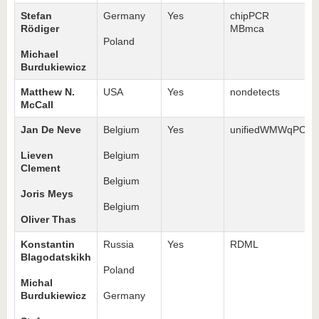
Stefan
Germany
Yes
chipPCR
Rödiger
MBmca
Poland
Michael
Burdukiewicz
Matthew N.
USA
Yes
nondetects
McCall
Jan De Neve
Belgium
Yes
unifiedWMWqPCR
Lieven
Belgium
Clement
Belgium
Joris Meys
Belgium
Oliver Thas
Konstantin
Russia
Yes
RDML
Blagodatskikh
Poland
Michal
Burdukiewicz
Germany