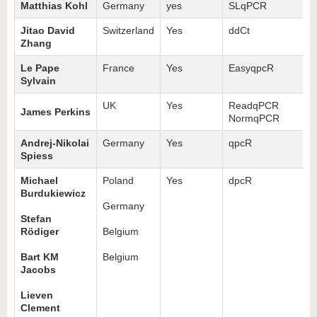
Matthias Kohl
Germany
yes
SLqPCR
Jitao David
Switzerland
Yes
ddCt
Zhang
Le Pape
France
Yes
EasyqpcR
Sylvain
UK
Yes
ReadqPCR
James Perkins
NormqPCR
Andrej-Nikolai
Germany
Yes
qpcR
Spiess
Michael
Poland
Yes
dpcR
Burdukiewicz
Germany
Stefan
Rödiger
Belgium
Bart KM
Belgium
Jacobs
Lieven
Clement