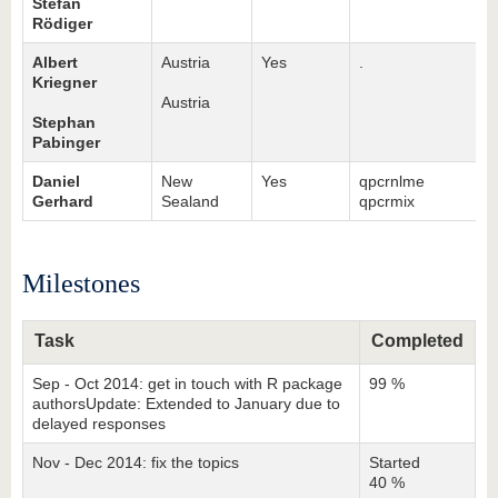
Stefan
Rödiger
Albert
Austria
Yes
.
Kriegner
Austria
Stephan
Pabinger
Daniel
New
Yes
qpcrnlme
Gerhard
Sealand
qpcrmix
Milestones
Task
Completed
Sep - Oct 2014: get in touch with R package
99 %
authorsUpdate: Extended to January due to
delayed responses
Nov - Dec 2014: fix the topics
Started
40 %