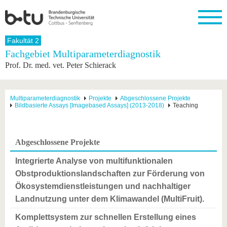
Startseite
Fakultät 2
Schließen
Fachgebiet Multiparameterdiagnostik
Prof. Dr. med. vet. Peter Schierack
Universität
Forschung
Studium
International
Weiterbildung
Transfer
Unileben
Die BTU
Aktuelle
Studienangebot
Internationales
Weiterbildungsangebote
Akademische
Unsere
Forschung
Profil
Fachkräfte
Werte
Struktur
Vor dem
Wissenschaftliche
Multiparameterdiagnostik
Projekte
Abgeschlossene Projekte
Bildbasierte Assays [Imagebased Assays] (2013-2018)
Teaching
Forschungsprofil
Studium
Aus dem
Weiterbildung
Wirtschafts-
Familie &
Karriere
Ausland
und
Dual
&
Förderung
Im
Kontakt
an die
Forschungskooperati
Career
Engagement
Studium
BTU
Wissenschaftlicher
Gründen
Sport &
Abgeschlossene Projekte
Partnerschaften
Nachwuchs
Nach
Mit der
an der
Gesundhei
&
dem
BTU ins
BTU
Integrierte Analyse von multifunktionalen
Strukturwandel
Studium
BTU &
Ausland
Obstproduktionslandschaften zur Förderung von
Innovative
Region
Für
Transferprojekte
erleben
Ökosystemdienstleistungen und nachhaltiger
internationale
Landnutzung unter dem Klimawandel (MultiFruit).
Lernen
Studierende
Sie uns
Komplettsystem zur schnellen Erstellung eines
Kontakt
kennen