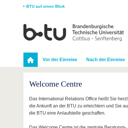
BTU auf einen Blick
Startseite
Universität
Forschung
Stud
Die BTU
Aktuelle Forschung
Stud
Struktur
Forschungsprofil
Vor 
Vor der Einreise
Nach der Einreise
Karriere & Engagement
Förderung
Im S
Partnerschaften &
Wissenschaftlicher
Nach
Strukturwandel
Nachwuchs
Welcome Centre
Das International Relations Office heißt Sie her
die Ankunft an der BTU zu erleichtern und Sie a
die BTU eine Anlaufstelle geschaffen.
Das Welcome Centre ist die zentrale Beratungs- 