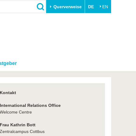
Querverweise
DE
EN
Schließen
Transfer
Unileben
e
Akademische Fachkräfte
Unsere Werte
Wirtschafts- und
Familie & Dual Career
Forschungskooperationen
stgeber
Sport & Gesundheit
Gründen an der BTU
BTU & Region erleben
Innovative Transferprojekte
Lernen Sie uns kennen
Kontakt
International Relations Office
Welcome Centre
Frau Kathrin Bott
Zentralcampus Cottbus