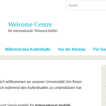
Welcome Centre
ium
International
Weiterbildung
für internationale Wissenschaftler
ienangebot
Internationales Profil
Weiterbildungsangebot
dem Studium
Aus dem Ausland an die BTU
Wissenschaftliche
Weiterbildung
Während des Aufenthalts
Vor der Abreise
Für Ga
tudium
Mit der BTU ins Ausland
Kontakt
 dem Studium
Für internationale
Studierende
Kontakt
zlich willkommen an unserer Universität! Um Ihnen
uch während des Aufenthaltes zu unterstützen hat
und Servicestelle für
international mobile