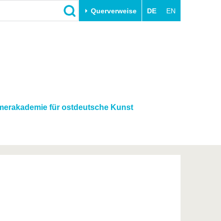
Querverweise
DE
EN
Schließen
Transfer
Unileben
e
Akademische Fachkräfte
Unsere Werte
Wirtschafts- und
Familie & Dual Career
Forschungskooperationen
Sport & Gesundheit
erakademie für ostdeutsche Kunst
Gründen an der BTU
BTU & Region erleben
Innovative Transferprojekte
Lernen Sie uns kennen