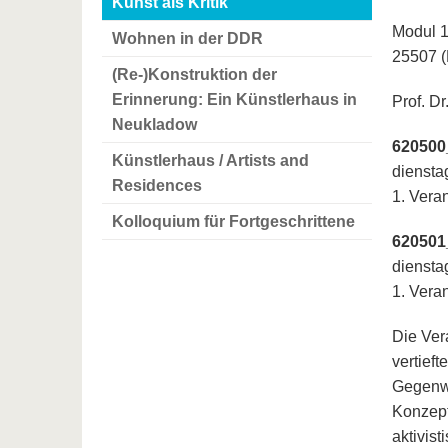
Kunst als Kritik
Modul 1
Wohnen in der DDR
25507 (
(Re-)Konstruktion der
Erinnerung: Ein Künstlerhaus in
Prof. D
Neukladow
620500
Künstlerhaus / Artists and
diensta
Residences
1. Veran
Kolloquium für Fortgeschrittene
620501
diensta
1. Veran
Die Ver
vertief
Gegenwa
Konzeptk
aktivis