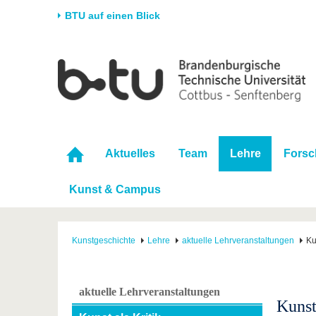
BTU auf einen Blick
Startseite
Universität
Forschung
Stud
Die BTU
Aktuelle Forschung
Stud
Struktur
Forschungsprofil
Vor 
Karriere & Engagement
Förderung
Im S
Aktuelles
Team
Lehre
Fors
Partnerschaften &
Wissenschaftlicher
Nach
Strukturwandel
Nachwuchs
Kunst & Campus
Kunstgeschichte
Lehre
aktuelle Lehrveranstaltungen
Ku
aktuelle Lehrveranstaltungen
Kunst