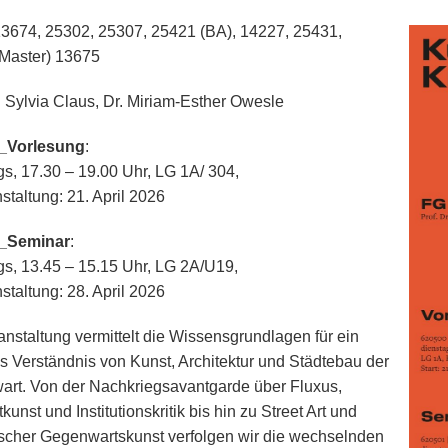
3674, 25302, 25307, 25421 (BA), 14227, 25431,
Master) 13675
r. Sylvia Claus, Dr. Miriam-Esther Owesle
_Vorlesung
:
gs, 17.30 – 19.00 Uhr, LG 1A/ 304,
staltung: 21. April 2026
_Seminar
:
gs, 13.45 – 15.15 Uhr, LG 2A/U19,
staltung: 28. April 2026
anstaltung vermittelt die Wissensgrundlagen für ein
tes Verständnis von Kunst, Architektur und Städtebau der
rt. Von der Nachkriegsavantgarde über Fluxus,
unst und Institutionskritik bis hin zu Street Art und
tischer Gegenwartskunst verfolgen wir die wechselnden