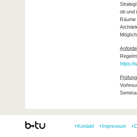
Strateg
ob und 
Räume n
Archite
Möglich
Anford
Regelmä
https:/
Prüfung
Vorlesu
Seminar
Kontakt
Impressum
D