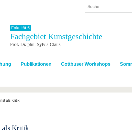
Fakultät 6
Fachgebiet Kunstgeschichte
ium
International
Weiterbildung
Prof. Dr. phil. Sylvia Claus
ienangebot
Internationales Profil
Weiterbildungsangebot
dem Studium
Aus dem Ausland an die BTU
Wissenschaftliche
Weiterbildung
tudium
Mit der BTU ins Ausland
chung
Publikationen
Cottbuser Workshops
Somm
Kontakt
 dem Studium
Für internationale
Studierende
Kontakt
nst als Kritik
 als Kritik