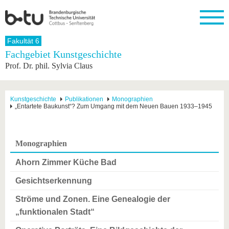
Startseite
Fakultät 6
Schließen
Fachgebiet Kunstgeschichte
Prof. Dr. phil. Sylvia Claus
Universität
Forschung
Studium
International
Weiterbildung
Transfer
Unileben
Die BTU
Aktuelle
Studienangebot
Internationales
Weiterbildungsangebote
Akademische
Unsere
Forschung
Profil
Fachkräfte
Werte
Struktur
Vor dem
Wissenschaftliche
Kunstgeschichte
Publikationen
Monographien
„Entartete Baukunst“? Zum Umgang mit dem Neuen Bauen 1933–1945
Forschungsprofil
Studium
Aus dem
Weiterbildung
Wirtschafts-
Familie &
Karriere
Ausland
und
Dual
&
Förderung
Im
Kontakt
an die
Forschungskooperati
Career
Engagement
Studium
BTU
Wissenschaftlicher
Gründen
Sport &
Monographien
Partnerschaften
Nachwuchs
Nach
Mit der
an der
Gesundhei
&
dem
BTU ins
BTU
Ahorn Zimmer Küche Bad
Strukturwandel
Studium
BTU &
Ausland
Innovative
Region
Gesichtserkennung
Für
Transferprojekte
erleben
internationale
Ströme und Zonen. Eine Genealogie der
Lernen
Studierende
Sie uns
„funktionalen Stadt“
Kontakt
kennen