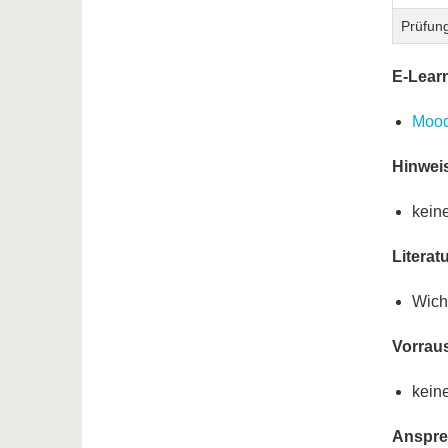
Prüfun
E-Lear
Mood
Hinwei
kein
Literat
Wich
Vorrau
kein
Anspre