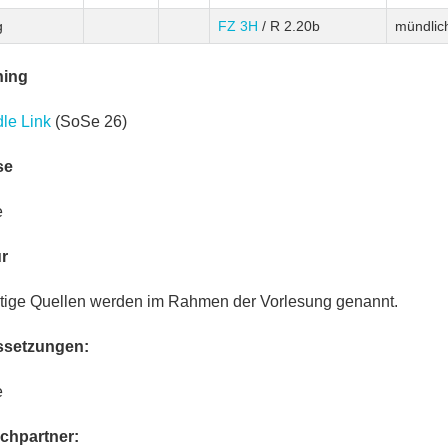
g
FZ 3H
/ R 2.20b
mündlic
ning
le Link
(SoSe 26)
se
e
ur
tige Quellen werden im Rahmen der Vorlesung genannt.
ssetzungen:
e
chpartner: