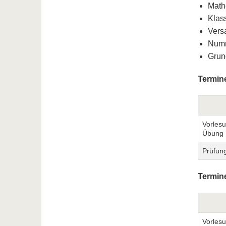
Math
Klas
Vers
Numm
Grun
Termin
Vorlesu
Übung
Prüfun
Termin
Vorles