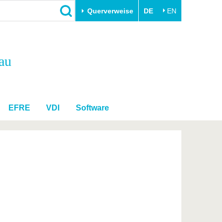
Querverweise
DE
EN
Schließen
au
Transfer
Unileben
e
Akademische Fachkräfte
Unsere Werte
Wirtschafts- und
Familie & Dual Career
Forschungskooperationen
Sport & Gesundheit
EFRE
VDI
Software
Gründen an der BTU
BTU & Region erleben
Innovative Transferprojekte
Lernen Sie uns kennen