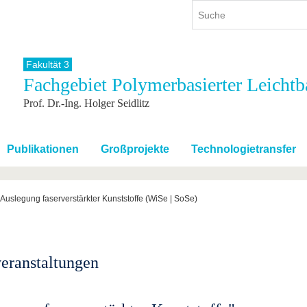
Fakultät 3
Fachgebiet Polymerbasierter Leichtb
ium
International
Weiterbildung
Prof. Dr.-Ing. Holger Seidlitz
ienangebot
Internationales Profil
Weiterbildungsangebot
dem Studium
Aus dem Ausland an die BTU
Wissenschaftliche
Weiterbildung
tudium
Mit der BTU ins Ausland
Publikationen
Großprojekte
Technologietransfer
Kontakt
 dem Studium
Für internationale
Studierende
Kontakt
Auslegung faserverstärkter Kunststoffe (WiSe | SoSe)
eranstaltungen