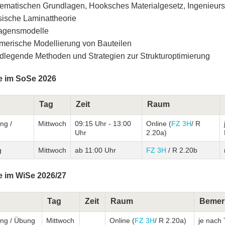
ematischen Grundlagen, Hooksches Materialgesetz, Ingenieur
sische Laminattheorie
agensmodelle
erische Modellierung von Bauteilen
dlegende Methoden und Strategien zur Strukturoptimierung
e im SoSe 2026
Tag
Zeit
Raum
ng /
Mittwoch
09:15 Uhr - 13:00
Online (
FZ 3H
/ R
Uhr
2.20a)
g
Mittwoch
ab 11:00 Uhr
FZ 3H
/ R 2.20b
e im WiSe 2026/27
Tag
Zeit
Raum
Bemer
ung / Übung
Mittwoch
Online (
FZ 3H
/ R 2.20a)
je nach 