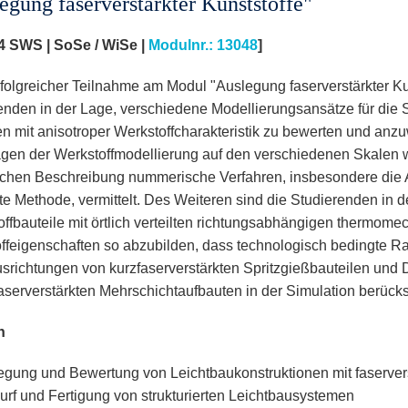
egung faserverstärkter Kunststoffe"
 4 SWS | SoSe / WiSe |
Modulnr.: 13048
]
folgreicher Teilnahme am Modul "Auslegung faserverstärkter Kun
enden in der Lage, verschiedene Modellierungsansätze für die S
en mit anisotroper Werkstoffcharakteristik zu bewerten und an
gen der Werkstoffmodellierung auf den verschiedenen Skalen 
schen Beschreibung nummerische Verfahren, insbesondere die A
e Methode, vermittelt. Des Weiteren sind die Studierenden in de
offbauteile mit örtlich verteilten richtungsabhängigen thermom
ffeigenschaften so abzubilden, dass technologisch bedingte 
srichtungen von kurzfaserverstärkten Spritzgießbauteilen und D
aserverstärkten Mehrschichtaufbauten in der Simulation berücks
n
egung und Bewertung von Leichtbaukonstruktionen mit faservers
urf und Fertigung von strukturierten Leichtbausystemen