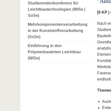
"Ausl
Studierendenkonferenz für
Leichtbautechnologien (WiSe |
[6 KP |
SoSe)
Nach er
Mehrkomponentenverarbeitung
Studier
in der Kunststoffverarbeitung
Bauteil
(SoSe)
Grundla
Einführung in den
analyti
Polymerbasierten Leichtbau
Element
(WiSe)
Kunstst
Werksto
Faserau
endlosf
Theme
Ausl
Entw