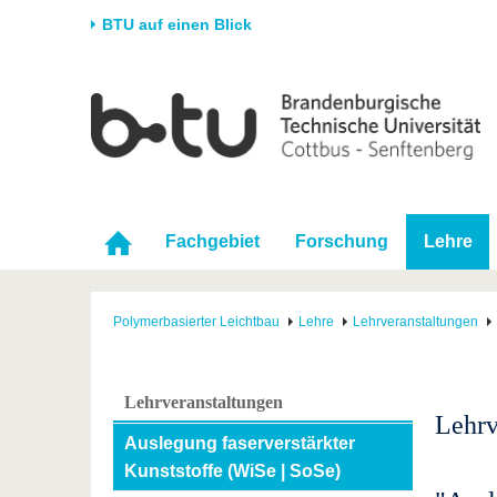
BTU auf einen Blick
Startseite
Universität
Forschung
Stud
Die BTU
Aktuelle Forschung
Stud
Struktur
Forschungsprofil
Vor 
Karriere & Engagement
Förderung
Im S
Fachgebiet
Forschung
Lehre
Partnerschaften &
Wissenschaftlicher
Nach
Strukturwandel
Nachwuchs
Polymerbasierter Leichtbau
Lehre
Lehrveranstaltungen
Lehrveranstaltungen
Lehrv
Auslegung faserverstärkter
Kunststoffe (WiSe | SoSe)