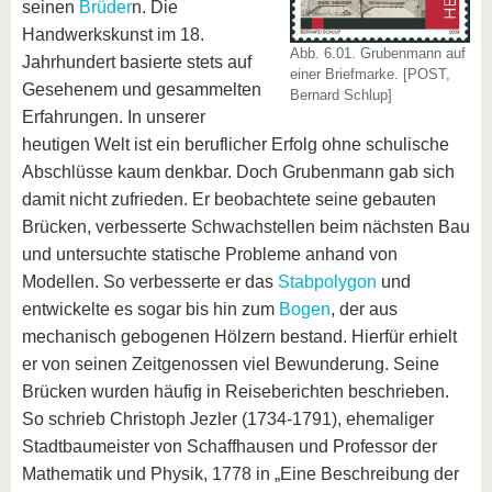
seinen
Brüder
n. Die
Handwerkskunst im 18.
Abb. 6.01. Grubenmann auf
Jahrhundert basierte stets auf
einer Briefmarke. [POST,
Gesehenem und gesammelten
Bernard Schlup]
Erfahrungen. In unserer
heutigen Welt ist ein beruflicher Erfolg ohne schulische
Abschlüsse kaum denkbar. Doch Grubenmann gab sich
damit nicht zufrieden. Er beobachtete seine gebauten
Brücken, verbesserte Schwachstellen beim nächsten Bau
und untersuchte statische Probleme anhand von
Modellen. So verbesserte er das
Stabpolygon
und
entwickelte es sogar bis hin zum
Bogen
, der aus
mechanisch gebogenen Hölzern bestand. Hierfür erhielt
er von seinen Zeitgenossen viel Bewunderung. Seine
Brücken wurden häufig in Reiseberichten beschrieben.
So schrieb Christoph Jezler (1734-1791), ehemaliger
Stadtbaumeister von Schaffhausen und Professor der
Mathematik und Physik, 1778 in „Eine Beschreibung der