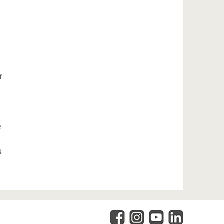
r
e
s