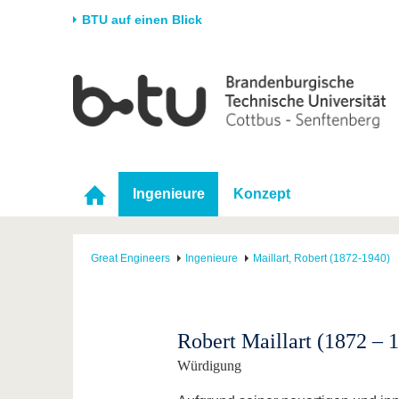
BTU auf einen Blick
Startseite
Universität
Forschung
Stud
Die BTU
Aktuelle Forschung
Stud
Struktur
Forschungsprofil
Vor 
Karriere & Engagement
Förderung
Im S
Ingenieure
Konzept
Partnerschaften &
Wissenschaftlicher
Nach
Strukturwandel
Nachwuchs
Great Engineers
Ingenieure
Maillart, Robert (1872-1940)
Robert Maillart (1872 – 
Würdigung