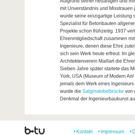
Aufgrund seiner neuartigen und inn
mit Unverständnis und Misstrauen 
wurde seine einzigartige Leistung 
Spezialist für Betonbauten allgeme
Projekte schon frühzeitig. 1937 verli
Ehrenmitgliedschaft zusammen mit 
Ingenieure, denen diese Ehre zutei
sich sein Werk heute erfreut. Im gl
Architektenverein Maillart die Ehr
Sieben Jahre später startete das 
York, USA (Museum of Modern Art/ M
jemals dem Werk eines Ingenieurs
wurde die
Salginatobelbrücke
von d
Denkmal der Ingenieurbaukunst au
Kontakt
Impressum
D