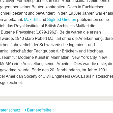
ovativen Formensprache sah sich Robert Maillart zeitlebens oft
gegenüber seiner Bauten konfrontiert. Doch in Fachkreisen
schnell bekannt und bewundert. In den 1930er Jahren war er als
in anerkannt.
Max Bill
und
Sigfried Giedion
publizierten seine
eh das Royal Institute of British Architects Maillart die
Eugène Freyssinet (1879-1962). Beide waren die ersten
l wurde. 1940 starb Robert Maillart ohne die Anerkennung, dere
eichen Jahr verlieh der Schweizerische Ingenieur- und
enmitgliedschaft der Fachgruppe für Brücken- und Hochbau.
Museum für Moderne Kunst in Manhattan, New York City, New
oMA) eine Ausstellung seiner Arbeiten. Dies war die erste, di
 gewidmet wurde. Ende des 20. Jahrhunderts, im Jahre 1991
er American Society of Civil Engineers (ASCE) als historische
sgezeichnet.
atenschutz
Barrierefreiheit