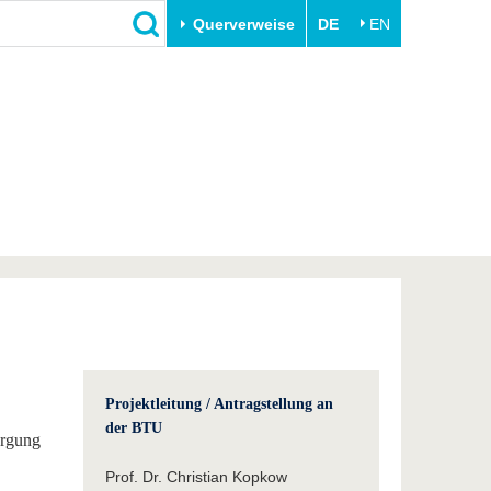
Querverweise
DE
EN
Schließen
Transfer
Unileben
e
Akademische Fachkräfte
Unsere Werte
Wirtschafts- und
Familie & Dual Career
Forschungskooperationen
Sport & Gesundheit
Gründen an der BTU
BTU & Region erleben
Innovative Transferprojekte
Lernen Sie uns kennen
Projektleitung / Antragstellung an
der BTU
orgung
Prof. Dr. Christian Kopkow