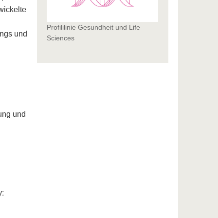
ickelte
Profililinie Gesundheit und Life
ings und
Sciences
lung und
y: