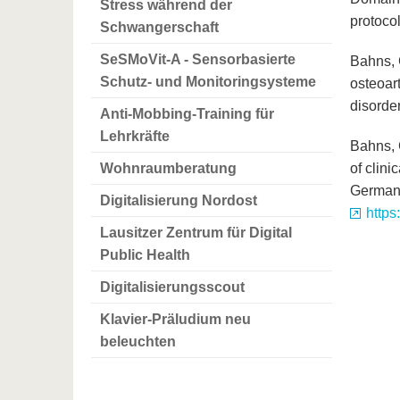
Stress während der
protoco
Schwangerschaft
SeSMoVit-A - Sensorbasierte
Bahns, 
Schutz- und Monitoringsysteme
osteoar
disorder
Anti-Mobbing-Training für
Lehrkräfte
Bahns, C
Wohnraumberatung
of clini
German 
Digitalisierung Nordost
https
Lausitzer Zentrum für Digital
Public Health
Digitalisierungsscout
Klavier-Präludium neu
beleuchten