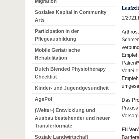
Migration
Laufzeit
Soziales Kapital in Community
1/2021 
Arts
Partizipation in der
Arthrose
Pflegeausbildung
Schmerz
verbund
Mobile Geriatrische
Empfeh
Rehabilitation
Patient
Dutch Blended Physiotherapy
Vorteil
Checklist
Empfehl
umgeset
Kinder- und Jugendgesundheit
AgePol
Das Pro
Praxisa
(Weiter-) Entwicklung und
Versorg
Ausbau bestehender und neuer
Transferformate
EILVer
Soziale Landwirtschaft
Barrier