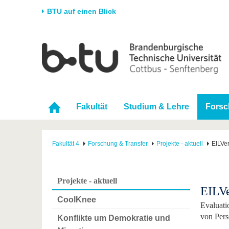
BTU auf einen Blick
Startseite
Universität
Forschung
Stud
Die BTU
Aktuelle Forschung
Stud
Struktur
Forschungsprofil
Vor 
Fakultät
Studium & Lehre
Forsc
Karriere & Engagement
Förderung
Im S
Partnerschaften &
Wissenschaftlicher
Nach
Strukturwandel
Nachwuchs
Fakultät 4
Forschung & Transfer
Projekte - aktuell
EILVe
Projekte - aktuell
EILV
CoolKnee
Evaluati
von Pers
Konflikte um Demokratie und