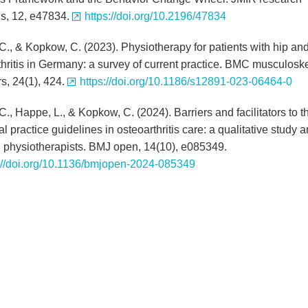
ls, 12, e47834.
https://doi.org/10.2196/47834
C., & Kopkow, C. (2023). Physiotherapy for patients with hip an
thritis in Germany: a survey of current practice. BMC musculoske
s, 24(1), 424.
https://doi.org/10.1186/s12891-023-06464-0
., Happe, L., & Kopkow, C. (2024). Barriers and facilitators to t
cal practice guidelines in osteoarthritis care: a qualitative study
physiotherapists. BMJ open, 14(10), e085349.
://doi.org/10.1136/bmjopen-2024-085349