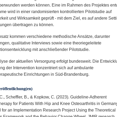
berwunden werden können. Eine im Rahmen des Projektes entw
e wird in einer randomisierten kontrollierten Pilotstudie auf
keit und Wirksamkeit geprüft - mit dem Ziel, es auf andere Sett
ungen übertragen zu können.
satz kommen verschiedene methodische Ansätze, darunter
ngen, qualitative Interviews sowie eine theoriegeleitete
ntionsentwicklung mit anschließender Pilotstudie.
lyse der aktuellen Versorgung erfolgt bundesweit. Die Entwick
ng der Intervention konzentriert sich auf ambulante
erapeutische Einrichtungen in Süd-Brandenburg.
röffentlichung(en)
C., Scheffler, B., & Kopkow, C. (2023). Guideline-Adherent
herapy for Patients With Hip and Knee Osteoarthritis in German
l for an Implementation Research Project Using the Theoretical
 Framework and the Behavior Change Wheel. JMIR research