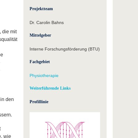
Projektteam
Dr. Carolin Bahns
 die mit
Mittelgeber
qualität
Interne Forschungsförderung (BTU)
ie
Fachgebiet
e
e
Physiotherapie
Weiterführende Links
 in den
Profillinie
ssern.
t
e, wie