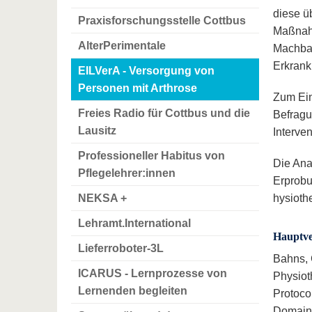
diese ü
Praxisforschungsstelle Cottbus
Maßnahm
AlterPerimentale
Machbar
Erkrank
EILVerA - Versorgung von
Personen mit Arthrose
Zum Ein
Freies Radio für Cottbus und die
Befragu
Lausitz
Interve
Professioneller Habitus von
Die Ana
Pflegelehrer:innen
Erprobu
NEKSA +
hysioth
Lehramt.International
Hauptve
Lieferroboter-3L
Bahns, 
ICARUS - Lernprozesse von
Physiot
Lernenden begleiten
Protoco
Domains