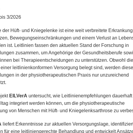
bis 3/2026
 der Hüft- und Kniegelenke ist eine weit verbreitete Erkrankung,
en, Bewegungseinschränkungen und einem Verlust an Lebens
en ist. Leitlinien fassen den aktuellen Stand der Forschung in
lungen zusammen, um Angehörige der Gesundheitsberufe sow
*innen bei Therapieentscheidungen zu unterstützen. Obwohl di
e einer leitlinienkonformen Versorgung belegt sind, werden dies
ungen in der physiotherapeutischen Praxis nur unzureichend
zt.
jekt
EILVerA
untersucht, wie Leitlinienempfehlungen dauerhaft
lltag integriert werden können, um die physiotherapeutische
ung von Menschen mit Hüft- und Kniegelenksarthrose zu verbe
A
liefert Erkenntnisse zur aktuellen Versorgungslage, identifizier
en für eine leitliniengerechte Behandlung und entwickelt Ansätz