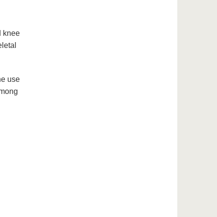
d knee
letal
he use
 among