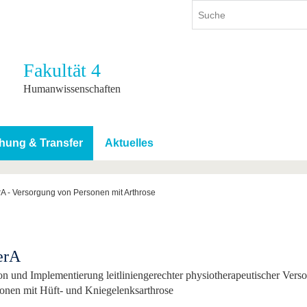
Fakultät 4
ium
International
Weiterbildung
Humanwissenschaften
ienangebot
Internationales Profil
Weiterbildungsangebot
dem Studium
Aus dem Ausland an die BTU
Wissenschaftliche
Weiterbildung
hung & Transfer
Aktuelles
tudium
Mit der BTU ins Ausland
Kontakt
 dem Studium
Für internationale
Studierende
rA - Versorgung von Personen mit Arthrose
Kontakt
erA
on und Implementierung leitliniengerechter physiotherapeutischer Vers
onen mit Hüft- und Kniegelenksarthrose