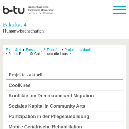
Startseite
Fakultät 4
Schließen
Humanwissenschaften
Universität
Forschung
Studium
International
Weiterbildung
Transfer
Unileben
Die BTU
Aktuelle
Studienangebot
Internationales
Weiterbildungsangebote
Akademische
Unsere
Fakultät 4
Forschung & Transfer
Projekte - aktuell
Forschung
Profil
Fachkräfte
Werte
Freies Radio für Cottbus und die Lausitz
Struktur
Vor dem
Wissenschaftliche
Forschungsprofil
Studium
Aus dem
Weiterbildung
Wirtschafts-
Familie &
Karriere
Ausland
und
Dual
&
Förderung
Im
Kontakt
an die
Forschungskooperati
Career
Projekte - aktuell
Engagement
Studium
BTU
Wissenschaftlicher
Gründen
Sport &
Partnerschaften
Nachwuchs
Nach
CoolKnee
Mit der
an der
Gesundhei
&
dem
BTU ins
BTU
Strukturwandel
Studium
BTU &
Konflikte um Demokratie und Migration
Ausland
Innovative
Region
Für
Transferprojekte
erleben
Soziales Kapital in Community Arts
internationale
Lernen
Studierende
Partizipation in der Pflegeausbildung
Sie uns
Kontakt
kennen
Mobile Geriatrische Rehabilitation