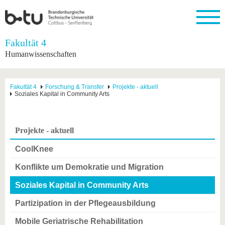
Startseite
Fakultät 4
Schließen
Humanwissenschaften
Universität
Forschung
Studium
International
Weiterbildung
Transfer
Unileben
Die BTU
Aktuelle
Studienangebot
Internationales
Weiterbildungsangebote
Akademische
Unsere
Fakultät 4
Forschung & Transfer
Projekte - aktuell
Forschung
Profil
Fachkräfte
Werte
Soziales Kapital in Community Arts
Struktur
Vor dem
Wissenschaftliche
Forschungsprofil
Studium
Aus dem
Weiterbildung
Wirtschafts-
Familie &
Karriere
Ausland
und
Dual
&
Förderung
Im
Kontakt
an die
Forschungskooperati
Career
Projekte - aktuell
Engagement
Studium
BTU
Wissenschaftlicher
Gründen
Sport &
Partnerschaften
Nachwuchs
Nach
CoolKnee
Mit der
an der
Gesundhei
&
dem
BTU ins
BTU
Strukturwandel
Studium
BTU &
Konflikte um Demokratie und Migration
Ausland
Innovative
Region
Für
Transferprojekte
erleben
Soziales Kapital in Community Arts
internationale
Lernen
Studierende
Partizipation in der Pflegeausbildung
Sie uns
Kontakt
kennen
Mobile Geriatrische Rehabilitation