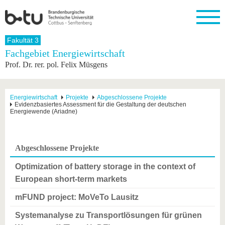
Startseite
Fakultät 3
Schließen
Fachgebiet Energiewirtschaft
Prof. Dr. rer. pol. Felix Müsgens
Universität
Forschung
Studium
International
Weiterbildung
Transfer
Unileben
Die BTU
Aktuelle
Studienangebot
Internationales
Weiterbildungsangebote
Akademische
Unsere
Forschung
Profil
Fachkräfte
Werte
Struktur
Vor dem
Wissenschaftliche
Energiewirtschaft
Projekte
Abgeschlossene Projekte
Evidenzbasiertes Assessment für die Gestaltung der deutschen
Forschungsprofil
Studium
Aus dem
Weiterbildung
Wirtschafts-
Familie &
Karriere
Energiewende (Ariadne)
Ausland
und
Dual
&
Förderung
Im
Kontakt
an die
Forschungskooperati
Career
Engagement
Studium
BTU
Wissenschaftlicher
Gründen
Sport &
Partnerschaften
Nachwuchs
Nach
Abgeschlossene Projekte
Mit der
an der
Gesundhei
&
dem
BTU ins
BTU
Strukturwandel
Studium
BTU &
Optimization of battery storage in the context of
Ausland
Innovative
Region
European short-term markets
Für
Transferprojekte
erleben
internationale
mFUND project: MoVeTo Lausitz
Lernen
Studierende
Sie uns
Systemanalyse zu Transportlösungen für grünen
Kontakt
kennen