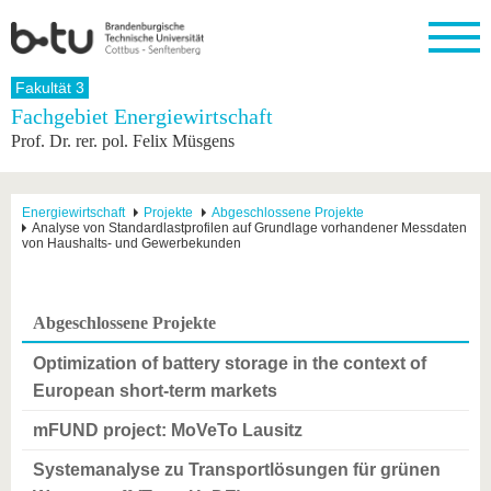
Startseite
Fakultät 3
Schließen
Fachgebiet Energiewirtschaft
Prof. Dr. rer. pol. Felix Müsgens
Universität
Forschung
Studium
International
Weiterbildung
Transfer
Unileben
Die BTU
Aktuelle
Studienangebot
Internationales
Weiterbildungsangebote
Akademische
Unsere
Forschung
Profil
Fachkräfte
Werte
Struktur
Vor dem
Wissenschaftliche
Energiewirtschaft
Projekte
Abgeschlossene Projekte
Analyse von Standardlastprofilen auf Grundlage vorhandener Messdaten
Forschungsprofil
Studium
Aus dem
Weiterbildung
Wirtschafts-
Familie &
Karriere
von Haushalts- und Gewerbekunden
Ausland
und
Dual
&
Förderung
Im
Kontakt
an die
Forschungskooperati
Career
Engagement
Studium
BTU
Wissenschaftlicher
Gründen
Sport &
Partnerschaften
Nachwuchs
Nach
Abgeschlossene Projekte
Mit der
an der
Gesundhei
&
dem
BTU ins
BTU
Strukturwandel
Studium
BTU &
Optimization of battery storage in the context of
Ausland
Innovative
Region
European short-term markets
Für
Transferprojekte
erleben
internationale
mFUND project: MoVeTo Lausitz
Lernen
Studierende
Sie uns
Systemanalyse zu Transportlösungen für grünen
Kontakt
kennen