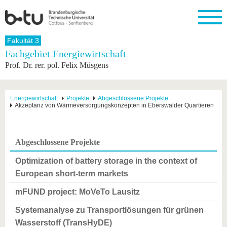
Startseite
Fakultät 3
Schließen
Fachgebiet Energiewirtschaft
Prof. Dr. rer. pol. Felix Müsgens
Universität
Forschung
Studium
International
Weiterbildung
Transfer
Unileben
Die BTU
Aktuelle
Studienangebot
Internationales
Weiterbildungsangebote
Akademische
Unsere
Forschung
Profil
Fachkräfte
Werte
Struktur
Vor dem
Wissenschaftliche
Energiewirtschaft
Projekte
Abgeschlossene Projekte
Akzeptanz von Wärmeversorgungskonzepten in Eberswalder Quartieren
Forschungsprofil
Studium
Aus dem
Weiterbildung
Wirtschafts-
Familie &
Karriere
Ausland
und
Dual
&
Förderung
Im
Kontakt
an die
Forschungskooperati
Career
Engagement
Studium
BTU
Wissenschaftlicher
Gründen
Sport &
Abgeschlossene Projekte
Partnerschaften
Nachwuchs
Nach
Mit der
an der
Gesundhei
&
dem
BTU ins
BTU
Optimization of battery storage in the context of
Strukturwandel
Studium
BTU &
Ausland
European short-term markets
Innovative
Region
Für
Transferprojekte
erleben
mFUND project: MoVeTo Lausitz
internationale
Lernen
Studierende
Sie uns
Systemanalyse zu Transportlösungen für grünen
Kontakt
kennen
Wasserstoff (TransHyDE)