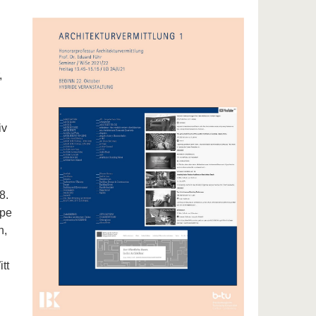
,
iv
8.
ppe
n,
tt