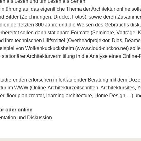
n als Lesen und um Lesen als Sehen.
Hinführung auf das eigentliche Thema der Architektur online soll
nd Bilder (Zeichnungen, Drucke, Fotos), sowie deren Zusammenw
dien der letzten 300 Jahre und die Weisen des Gebrauchs disku
orbereitet sollen dann stationäre Formate (Seminare, Vorträge
nd ihre technischen Hilfsmittel (Overheadprojektor, Dias, Beame
eispiel von Wolkenkuckucksheim (www.cloud-cuckoo.net) sollen
 stationärer Architekturvermittlung in die Analyse eines Online
Studierenden erforschen in fortlaufender Beratung mit dem Doze
ktur im WWW (Online-Architekturzeitschriften, Architektursites, 
zer, floor plan creator, learning architecture, Home Design …) u
är oder online
entation und Diskussion