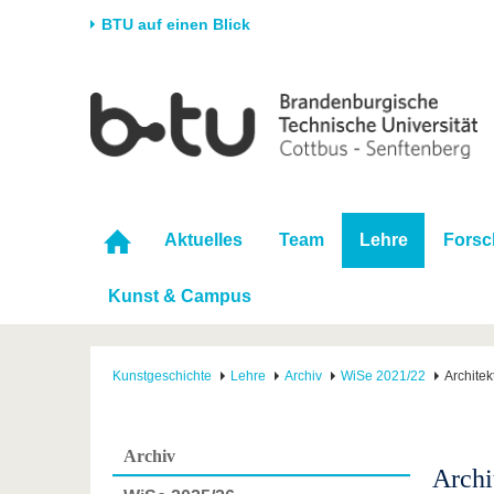
BTU auf einen Blick
Startseite
Universität
Forschung
Stud
Die BTU
Aktuelle Forschung
Stud
Struktur
Forschungsprofil
Vor 
Karriere & Engagement
Förderung
Im S
Aktuelles
Team
Lehre
Fors
Partnerschaften &
Wissenschaftlicher
Nach
Strukturwandel
Nachwuchs
Kunst & Campus
Kunstgeschichte
Lehre
Archiv
WiSe 2021/22
Architek
Archiv
Archi