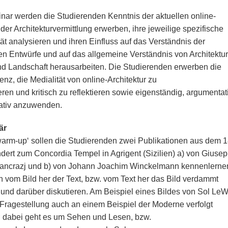
nar werden die Studierenden Kenntnis der aktuellen online-
der Architekturvermittlung erwerben, ihre jeweilige spezifische
tät analysieren und ihren Einfluss auf das Verständnis der
en Entwürfe und auf das allgemeine Verständnis von Architektur
nd Landschaft herausarbeiten. Die Studierenden erwerben die
nz, die Medialität von online-Architektur zu
eren und kritisch zu reflektieren sowie eigenständig, argumentat
ativ anzuwenden.
är
‚warm-up‘ sollen die Studierenden zwei Publikationen aus dem 1
dert zum Concordia Tempel in Agrigent (Sizilien) a) von Giuse
ancrazj und b) von Johann Joachim Winckelmann kennenlerne
n vom Bild her der Text, bzw. vom Text her das Bild verdammt
und darüber diskutieren. Am Beispiel eines Bildes von Sol LeWi
e Fragestellung auch an einem Beispiel der Moderne verfolgt
 dabei geht es um Sehen und Lesen, bzw.