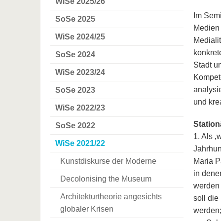
WiSe 2025/26
Im Semi
SoSe 2025
Medien 
WiSe 2024/25
Mediali
konkret
SoSe 2024
Stadt u
WiSe 2023/24
Kompete
analysi
SoSe 2023
und kre
WiSe 2022/23
Station
SoSe 2022
1. Als 
WiSe 2021/22
Jahrhun
Kunstdiskurse der Moderne
Maria P
in dene
Decolonising the Museum
werden 
Architekturtheorie angesichts
soll di
globaler Krisen
werden;