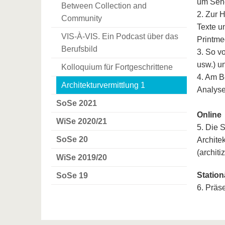
um Sehe
Between Collection and
2. Zur 
Community
Texte u
VIS-À-VIS. Ein Podcast über das
Printme
Berufsbild
3. So v
usw.) u
Kolloquium für Fortgeschrittene
4. Am B
Architekturvermittlung 1
Analyse
SoSe 2021
Online
WiSe 2020/21
5. Die 
SoSe 20
Archite
(architi
WiSe 2019/20
Station
SoSe 19
6. Präs