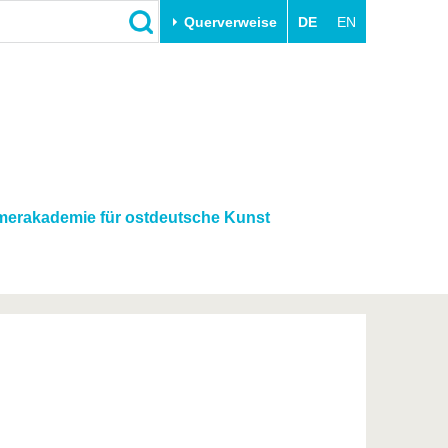
Querverweise
DE
EN
Schließen
Transfer
Unileben
e
Akademische Fachkräfte
Unsere Werte
Wirtschafts- und
Familie & Dual Career
Forschungskooperationen
Sport & Gesundheit
erakademie für ostdeutsche Kunst
Gründen an der BTU
BTU & Region erleben
Innovative Transferprojekte
Lernen Sie uns kennen