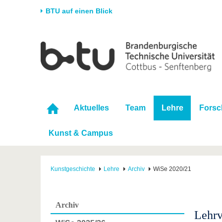
BTU auf einen Blick
Startseite
Universität
Forschung
Stud
Die BTU
Aktuelle Forschung
Stud
Struktur
Forschungsprofil
Vor 
Karriere & Engagement
Förderung
Im S
Aktuelles
Team
Lehre
Fors
Partnerschaften &
Wissenschaftlicher
Nach
Strukturwandel
Nachwuchs
Kunst & Campus
Kunstgeschichte
Lehre
Archiv
WiSe 2020/21
Archiv
Lehrv