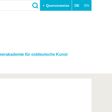
Querverweise
DE
EN
Schließen
Transfer
Unileben
e
Akademische Fachkräfte
Unsere Werte
Wirtschafts- und
Familie & Dual Career
Forschungskooperationen
Sport & Gesundheit
erakademie für ostdeutsche Kunst
Gründen an der BTU
BTU & Region erleben
Innovative Transferprojekte
Lernen Sie uns kennen