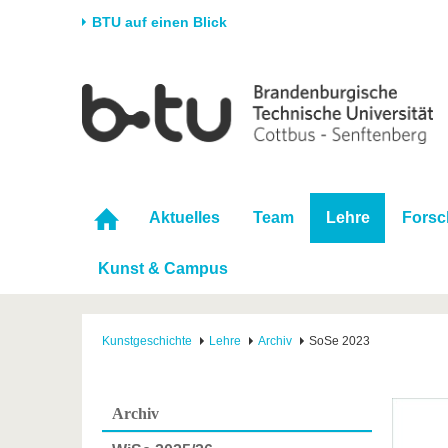
BTU auf einen Blick
Startseite
Universität
Forschung
Stud
Die BTU
Aktuelle Forschung
Stud
Struktur
Forschungsprofil
Vor 
Karriere & Engagement
Förderung
Im S
Aktuelles
Team
Lehre
Fors
Partnerschaften &
Wissenschaftlicher
Nach
Strukturwandel
Nachwuchs
Kunst & Campus
Kunstgeschichte
Lehre
Archiv
SoSe 2023
Archiv