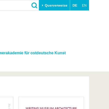
Querverweise
DE
EN
Schließen
Transfer
Unileben
e
Akademische Fachkräfte
Unsere Werte
Wirtschafts- und
Familie & Dual Career
Forschungskooperationen
Sport & Gesundheit
erakademie für ostdeutsche Kunst
Gründen an der BTU
BTU & Region erleben
Innovative Transferprojekte
Lernen Sie uns kennen