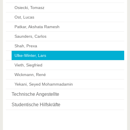
Osiecki, Tomasz
Ost, Lucas
Patkar, Akshata Ramesh
Saunders, Carlos
Shah, Prexa
Ulke-Winter, Lars
Vieth, Siegfried
Wickmann, René
Yekani, Seyed Mohammadamin
Technische Angestellte
Studentische Hilfskräfte