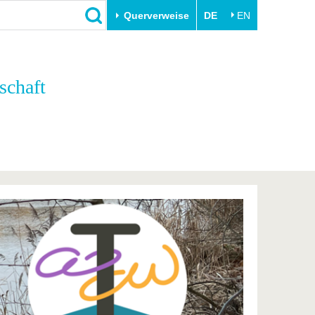
Querverweise
DE
EN
Schließen
schaft
Transfer
Unileben
e
Akademische Fachkräfte
Unsere Werte
Wirtschafts- und
Familie & Dual Career
Forschungskooperationen
Sport & Gesundheit
Gründen an der BTU
BTU & Region erleben
Innovative Transferprojekte
Lernen Sie uns kennen