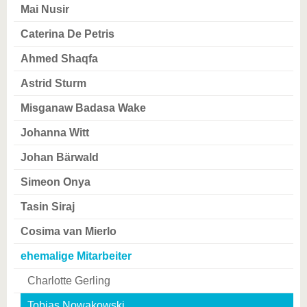
Mai Nusir
Caterina De Petris
Ahmed Shaqfa
Astrid Sturm
Misganaw Badasa Wake
Johanna Witt
Johan Bärwald
Simeon Onya
Tasin Siraj
Cosima van Mierlo
ehemalige Mitarbeiter
Charlotte Gerling
Tobias Nowakowski