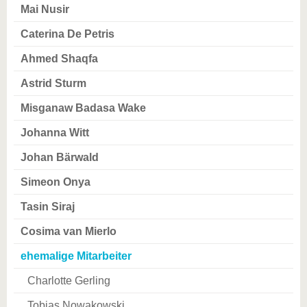
Mai Nusir
Caterina De Petris
Ahmed Shaqfa
Astrid Sturm
Misganaw Badasa Wake
Johanna Witt
Johan Bärwald
Simeon Onya
Tasin Siraj
Cosima van Mierlo
ehemalige Mitarbeiter
Charlotte Gerling
Tobias Nowakowski