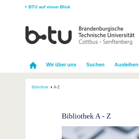
BTU auf einen Blick
Startseite
Universität
Forschung
Stud
Die BTU
Aktuelle Forschung
Stud
Struktur
Forschungsprofil
Vor 
Wir über uns
Suchen
Ausleihen
Karriere & Engagement
Förderung
Im S
Partnerschaften &
Wissenschaftlicher
Nach
Strukturwandel
Nachwuchs
Bibliothek
A-Z
Bibliothek A - Z