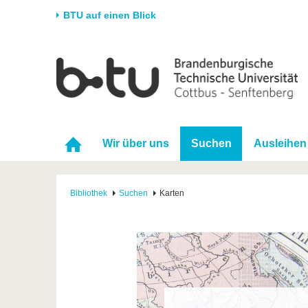
BTU auf einen Blick
Startseite
Universität
Forschung
Stud
Die BTU
Aktuelle Forschung
Stud
Struktur
Forschungsprofil
Vor 
Wir über uns
Suchen
Ausleihen
Karriere & Engagement
Förderung
Im S
Partnerschaften &
Wissenschaftlicher
Nach
Strukturwandel
Nachwuchs
Bibliothek
Suchen
Karten