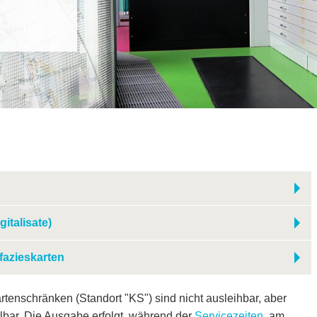
italisate)
fazieskarten
tenschränken (Standort "KS") sind nicht ausleihbar, aber
bar. Die Ausgabe erfolgt, während der
Servicezeiten
, am