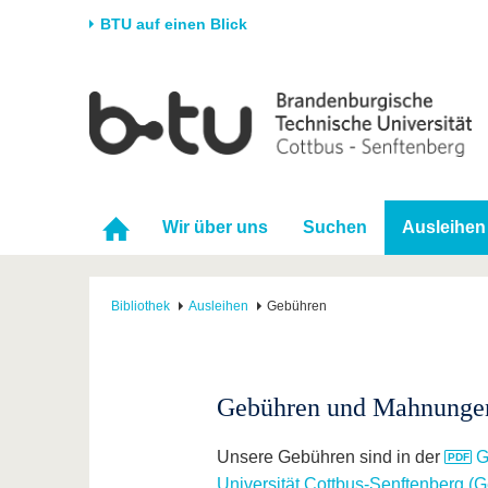
BTU auf einen Blick
Startseite
Universität
Forschung
Stud
Die BTU
Aktuelle Forschung
Stud
Struktur
Forschungsprofil
Vor 
Wir über uns
Suchen
Ausleihen
Karriere & Engagement
Förderung
Im S
Partnerschaften &
Wissenschaftlicher
Nach
Strukturwandel
Nachwuchs
Bibliothek
Ausleihen
Gebühren
Gebühren und Mahnunge
Unsere Gebühren sind in der
G
Universität Cottbus-Senftenberg 