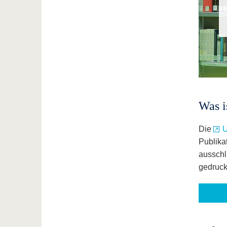
Was 
Die
U
Publika
ausschl
gedruck