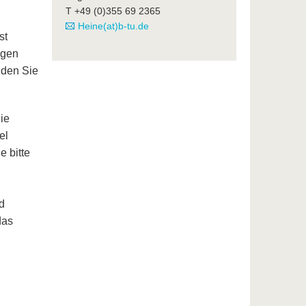
T +49 (0)355 69 2365
Heine(at)b-tu.de
st
agen
nden Sie
ie
el
 bitte
d
das