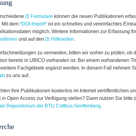
sung
erschiedene
Formulare
können die neuen Publikationen erfas
. Mit dem
*DOI-Import*
ist ein schnelles und vereinfachtes Eintr
likationsdaten möglich. Weitere Informationen zur Erfassung fi
eitlinien
und auf den
Hilfeseiten
.
fachmeldungen zu vermeiden, bitten wir vorher zu prüfen, ob d
tion bereits in UBICO vorhanden ist. Bei einem vorhandenen Tit
weitere Fachgebiete ergänzt werden. In diesem Fall nehmen Sie
akt
zu uns auf.
hten Ihre Publikationen kostenlos im Internet veröffentlichen un
t in Open Access zur Verfügung stellen? Dann nutzen Sie bitte 
ale Repositorium der BTU Cottbus-Senftenberg
.
erche