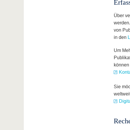
Erfas
Über v
werden
von Pub
in den
L
Um Mehr
Publika
können 
Kont
Sie möc
weltwei
Digit
Rech