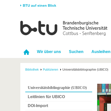
BTU auf einen Blick
Startseite
Universität
Forschung
Stud
Die BTU
Aktuelle Forschung
Stud
Struktur
Forschungsprofil
Vor 
Wir über uns
Suchen
Ausleihen
Karriere & Engagement
Förderung
Im S
Partnerschaften &
Wissenschaftlicher
Nach
Strukturwandel
Nachwuchs
Bibliothek
Publizieren
Universitätsbibliographie (UBICO)
Universitätsbibliographie (UBICO)
Leitlinien für UBICO
DOI-Import