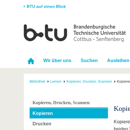
BTU auf einen Blick
Startseite
Universität
Forschung
Stud
Die BTU
Aktuelle Forschung
Stud
Struktur
Forschungsprofil
Vor 
Wir über uns
Suchen
Ausleihen
Karriere & Engagement
Förderung
Im S
Partnerschaften &
Wissenschaftlicher
Nach
Strukturwandel
Nachwuchs
Bibliothek
Lernen
Kopieren, Drucken, Scannen
Kopiere
Kopieren, Drucken, Scannen
Kopi
Kopieren
Kopiere
Drucken
beiden 