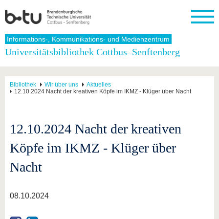
Startseite
Informations-, Kommunikations- und Medienzentrum
Schließen
Universitätsbibliothek Cottbus–Senftenberg
Universität
Forschung
Studium
International
Weiterbildung
Transfer
Unileben
Die BTU
Aktuelle
Studienangebot
Internationales
Weiterbildungsangebote
Akademische
Unsere
Bibliothek
Wir über uns
Aktuelles
Forschung
Profil
Fachkräfte
Werte
12.10.2024 Nacht der kreativen Köpfe im IKMZ - Klüger über Nacht
Struktur
Vor dem
Wissenschaftliche
Forschungsprofil
Studium
Aus dem
Weiterbildung
Wirtschafts-
Familie &
Karriere
Ausland
und
Dual
&
Förderung
Im
Kontakt
an die
Forschungskooperati
Career
12.10.2024 Nacht der kreativen
Engagement
Studium
BTU
Wissenschaftlicher
Gründen
Sport &
Partnerschaften
Nachwuchs
Nach
Köpfe im IKMZ - Klüger über
Mit der
an der
Gesundhei
&
dem
BTU ins
BTU
Strukturwandel
Studium
BTU &
Nacht
Ausland
Innovative
Region
Für
Transferprojekte
erleben
internationale
Lernen
08.10.2024
Studierende
Sie uns
Kontakt
kennen