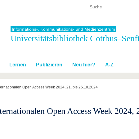
Informations-, Kommunikations- und Medienzentrum
Universitätsbibliothek Cottbus–Senf
ium
International
Weiterbildung
ienangebot
Internationales Profil
Weiterbildungsangebot
dem Studium
Aus dem Ausland an die BTU
Wissenschaftliche
Weiterbildung
Lernen
Publizieren
Neu hier?
A-Z
tudium
Mit der BTU ins Ausland
Kontakt
 dem Studium
Für internationale
Studierende
nternationalen Open Access Week 2024, 21. bis 25.10.2024
Kontakt
nternationalen Open Access Week 2024, 