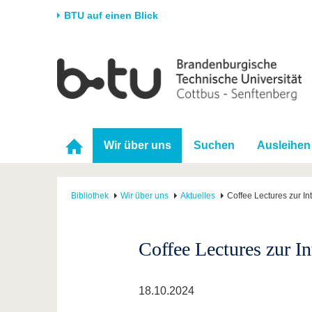
BTU auf einen Blick
Startseite
Universität
Forschung
Stud
Die BTU
Aktuelle Forschung
Stud
Struktur
Forschungsprofil
Vor 
Wir über uns
Suchen
Ausleihen
Karriere & Engagement
Förderung
Im S
Partnerschaften &
Wissenschaftlicher
Nach
Strukturwandel
Nachwuchs
Bibliothek
Wir über uns
Aktuelles
Coffee Lectures zur I
Coffee Lectures zur I
18.10.2024