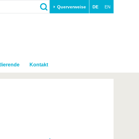
Querverweise
DE
EN
Schließen
Transfer
Unileben
e
Akademische Fachkräfte
Unsere Werte
Wirtschafts- und
Familie & Dual Career
Forschungskooperationen
dierende
Kontakt
Sport & Gesundheit
Gründen an der BTU
BTU & Region erleben
Innovative Transferprojekte
Lernen Sie uns kennen