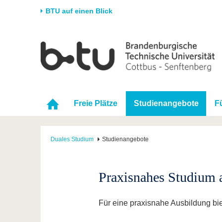
BTU auf einen Blick
Startseite
Universität
Forschung
Stud
Die BTU
Aktuelle Forschung
Stud
Struktur
Forschungsprofil
Vor 
Freie Plätze
Studienangebote
F
Karriere & Engagement
Förderung
Im S
Partnerschaften &
Wissenschaftlicher
Nach
Strukturwandel
Nachwuchs
Duales Studium
Studienangebote
Praxisnahes Studium 
Für eine praxisnahe Ausbildung bie