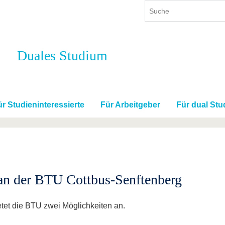
Duales Studium
ium
International
Weiterbildung
ienangebot
Internationales Profil
Weiterbildungsangebot
dem Studium
Aus dem Ausland an die BTU
Wissenschaftliche
Weiterbildung
ür Studieninteressierte
Für Arbeitgeber
Für dual Stu
tudium
Mit der BTU ins Ausland
Kontakt
 dem Studium
Für internationale
Studierende
Kontakt
an der BTU Cottbus-Senftenberg
tet die BTU zwei Möglichkeiten an.