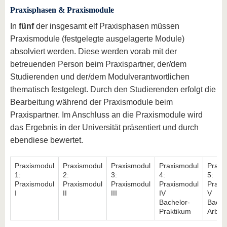
Praxisphasen & Praxismodule
In
fünf
der insgesamt elf Praxisphasen müssen
Praxismodule (festgelegte ausgelagerte Module)
absolviert werden. Diese werden vorab mit der
betreuenden Person beim Praxispartner, der/dem
Studierenden und der/dem Modulverantwortlichen
thematisch festgelegt. Durch den Studierenden erfolgt die
Bearbeitung während der Praxismodule beim
Praxispartner. Im Anschluss an die Praxismodule wird
das Ergebnis in der Universität präsentiert und durch
ebendiese bewertet.
Praxismodul
Praxismodul
Praxismodul
Praxismodul
Praxi
1:
2:
3:
4:
5:
Praxismodul
Praxismodul
Praxismodul
Praxismodul
Praxi
I
II
III
IV
V
Bachelor-
Bache
Praktikum
Arbeit