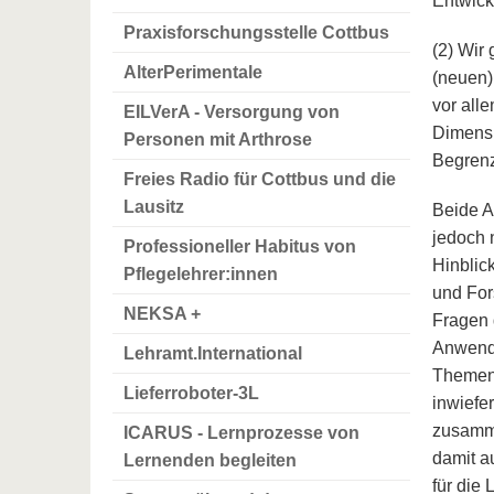
Entwick
Praxisforschungsstelle Cottbus
(2) Wir
AlterPerimentale
(neuen)
vor all
EILVerA - Versorgung von
Dimensi
Personen mit Arthrose
Begren
Freies Radio für Cottbus und die
Lausitz
Beide As
jedoch n
Professioneller Habitus von
Hinblic
Pflegelehrer:innen
und For
NEKSA +
Fragen d
Anwendu
Lehramt.International
Themen 
Lieferroboter-3L
inwiefe
zusamme
ICARUS - Lernprozesse von
damit a
Lernenden begleiten
für die