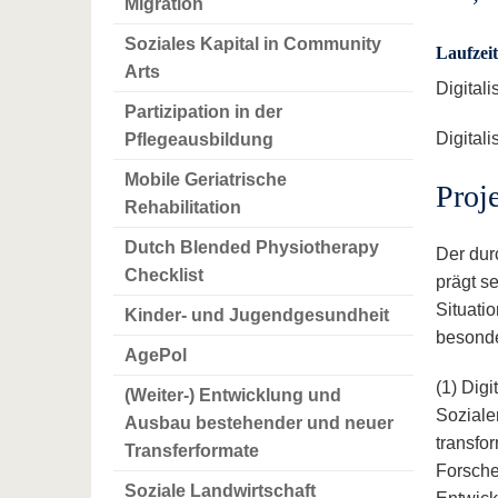
Migration
Soziales Kapital in Community
Laufzeit
Arts
Digital
Partizipation in der
Digital
Pflegeausbildung
Mobile Geriatrische
Proj
Rehabilitation
Dutch Blended Physiotherapy
Der dur
Checklist
prägt s
Situatio
Kinder- und Jugendgesundheit
besond
AgePol
(1) Dig
(Weiter-) Entwicklung und
Soziale
Ausbau bestehender und neuer
transfo
Transferformate
Forsche
Soziale Landwirtschaft