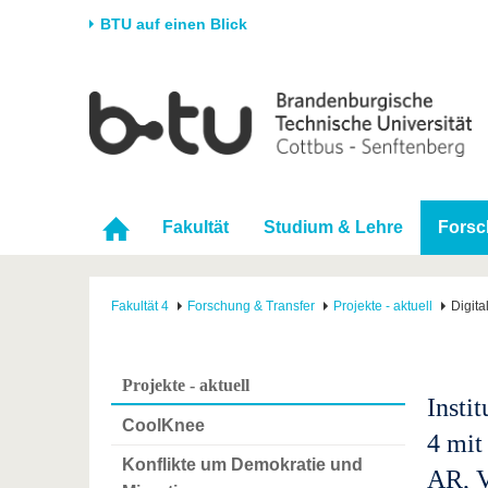
BTU auf einen Blick
Startseite
Universität
Forschung
Stud
Die BTU
Aktuelle Forschung
Stud
Struktur
Forschungsprofil
Vor 
Fakultät
Studium & Lehre
Forsc
Karriere & Engagement
Förderung
Im S
Partnerschaften &
Wissenschaftlicher
Nach
Strukturwandel
Nachwuchs
Fakultät 4
Forschung & Transfer
Projekte - aktuell
Digita
Projekte - aktuell
Insti
CoolKnee
4 mit
Konflikte um Demokratie und
AR, 