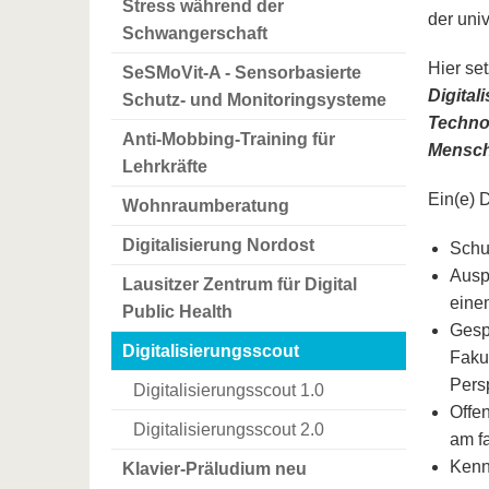
Stress während der
der uni
Schwangerschaft
Hier se
SeSMoVit-A - Sensorbasierte
Digital
Schutz- und Monitoringsysteme
Techno
Anti-Mobbing-Training für
Mensc
Lehrkräfte
Ein(e) D
Wohnraumberatung
Digitalisierung Nordost
Schu
Ausp
Lausitzer Zentrum für Digital
eine
Public Health
Gesp
Digitalisierungsscout
Faku
Pers
Digitalisierungsscout 1.0
Offe
Digitalisierungsscout 2.0
am f
Kenn
Klavier-Präludium neu