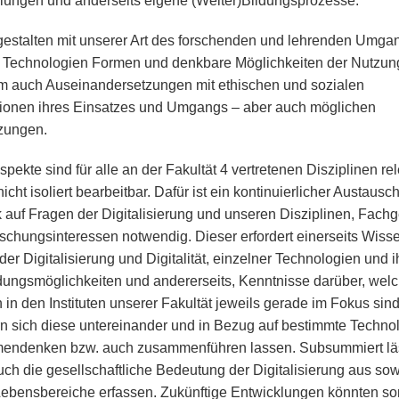
lungen und anderseits eigene (Weiter)Bildungsprozesse.
 gestalten mit unserer Art des forschenden und lehrenden Umga
 Technologien Formen und denkbare Möglichkeiten der Nutzun
em auch Auseinandersetzungen mit ethischen und sozialen
onen ihres Einsatzes und Umgangs – aber auch möglichen
zungen.
pekte sind für alle an der Fakultät 4 vertretenen Disziplinen rel
icht isoliert bearbeitbar. Dafür ist ein kontinuierlicher Austausch
k auf Fragen der Digitalisierung und unseren Disziplinen, Fach
schungsinteressen notwendig. Dieser erfordert einerseits Wiss
er Digitalisierung und Digitalität, einzelner Technologien und i
ngsmöglichkeiten und andererseits, Kenntnisse darüber, wel
in den Instituten unserer Fakultät jeweils gerade im Fokus sin
rn sich diese untereinander und in Bezug auf bestimmte Techno
ndenken bzw. auch zusammenführen lassen. Subsummiert läs
uch die gesellschaftliche Bedeutung der Digitalisierung aus so
 Lebensbereiche erfassen. Zukünftige Entwicklungen könnten so