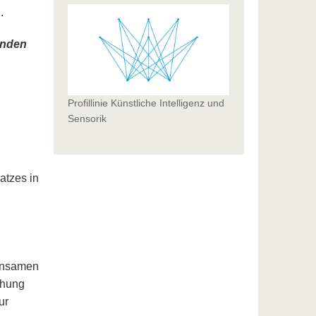
.
enden
Profillinie Künstliche Intelligenz und
Sensorik
atzes in
insamen
chung
ur