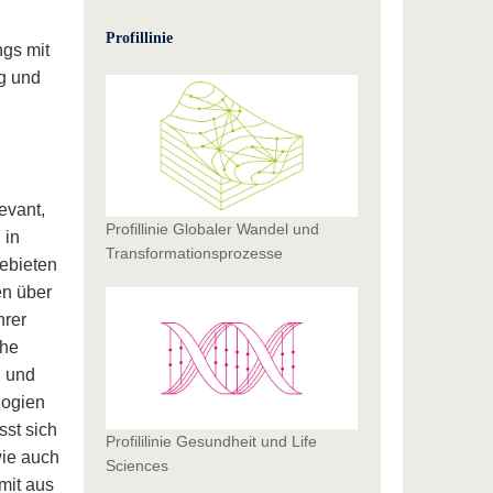
Profillinie
ngs mit
g und
evant,
Profillinie Globaler Wandel und
 in
Transformationsprozesse
gebieten
en über
hrer
che
d und
logien
st sich
Profililinie Gesundheit und Life
wie auch
Sciences
mit aus