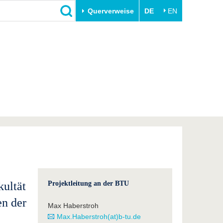
Querverweise
DE
EN
Schließen
Transfer
Unileben
e
Akademische Fachkräfte
Unsere Werte
Wirtschafts- und
Familie & Dual Career
Forschungskooperationen
Sport & Gesundheit
Gründen an der BTU
BTU & Region erleben
Innovative Transferprojekte
Lernen Sie uns kennen
kultät
Projektleitung an der BTU
en der
Max Haberstroh
Max.Haberstroh(at)b-tu.de