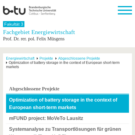
Startseite
Fakultät 3
Schließen
Fachgebiet Energiewirtschaft
Prof. Dr. rer. pol. Felix Müsgens
Universität
Forschung
Studium
International
Weiterbildung
Transfer
Unileben
Die BTU
Aktuelle
Studienangebot
Internationales
Weiterbildungsangebote
Akademische
Unsere
Forschung
Profil
Fachkräfte
Werte
Struktur
Vor dem
Wissenschaftliche
Energiewirtschaft
Projekte
Abgeschlossene Projekte
Optimization of battery storage in the context of European short-term
Forschungsprofil
Studium
Aus dem
Weiterbildung
Wirtschafts-
Familie &
Karriere
markets
Ausland
und
Dual
&
Förderung
Im
Kontakt
an die
Forschungskooperati
Career
Engagement
Studium
BTU
Wissenschaftlicher
Gründen
Sport &
Partnerschaften
Nachwuchs
Nach
Abgeschlossene Projekte
Mit der
an der
Gesundhei
&
dem
BTU ins
BTU
Strukturwandel
Studium
BTU &
Optimization of battery storage in the context of
Ausland
Innovative
Region
European short-term markets
Für
Transferprojekte
erleben
internationale
mFUND project: MoVeTo Lausitz
Lernen
Studierende
Sie uns
Systemanalyse zu Transportlösungen für grünen
Kontakt
kennen