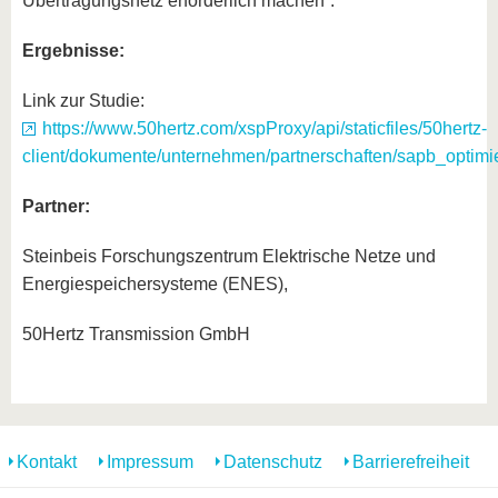
Übertragungsnetz erforderlich machen“.
Ergebnisse:
Link zur Studie:
https://www.50hertz.com/xspProxy/api/staticfiles/50hertz-
client/dokumente/unternehmen/partnerschaften/sapb_opt
Partner:
Steinbeis Forschungszentrum Elektrische Netze und
Energiespeichersysteme (ENES),
50Hertz Transmission GmbH
Kontakt
Impressum
Datenschutz
Barrierefreiheit