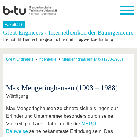
Startseite
Fakultät 6
Schließen
Great Engineers - Internetlexikon der Bauingenieure
Lehrstuhl Bautechnikgeschichte und Tragwerkserhaltung
Universität
Forschung
Studium
International
Weiterbildung
Transfer
Unileben
Die BTU
Aktuelle
Studienangebot
Internationales
Weiterbildungsangebote
Akademische
Unsere
Forschung
Profil
Fachkräfte
Werte
Struktur
Vor dem
Wissenschaftliche
Great Engineers
Ingenieure
Mengeringhausen, Max (1903-1988)
Forschungsprofil
Studium
Aus dem
Weiterbildung
Wirtschafts-
Familie &
Karriere
Ausland
und
Dual
&
Förderung
Im
Kontakt
an die
Forschungskooperati
Career
Engagement
Studium
BTU
Wissenschaftlicher
Gründen
Sport &
Max Mengeringhausen (1903 – 1988)
Partnerschaften
Nachwuchs
Nach
Mit der
an der
Gesundhei
&
dem
Würdigung
BTU ins
BTU
Strukturwandel
Studium
BTU &
Ausland
Innovative
Region
Max Mengeringhausen zeichnete sich als Ingenieur,
Für
Transferprojekte
erleben
Erfinder und Unternehmer besonders durch seine
internationale
Lernen
Studierende
Vielseitigkeit aus. Dabei dürfte die
MERO-
Sie uns
Bauweise
seine bekannteste Erfindung sein. Das
Kontakt
kennen