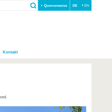
Querverweise
DE
EN
Schließen
Transfer
Unileben
e
Akademische Fachkräfte
Unsere Werte
Wirtschafts- und
Familie & Dual Career
Forschungskooperationen
Kontakt
Sport & Gesundheit
Gründen an der BTU
BTU & Region erleben
Innovative Transferprojekte
Lernen Sie uns kennen
nend.