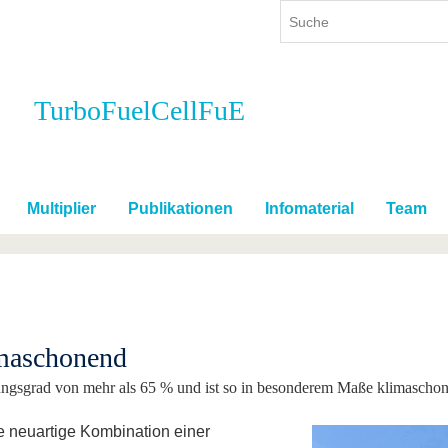
TurboFuelCellFuE
ium
International
Weiterbildung
ienangebot
Internationales Profil
Weiterbildungsangebot
dem Studium
Aus dem Ausland an die BTU
Wissenschaftliche
Weiterbildung
Multiplier
Publikationen
Infomaterial
Team
tudium
Mit der BTU ins Ausland
Kontakt
 dem Studium
Für internationale
Studierende
Kontakt
imaschonend
kungsgrad von mehr als 65 % und ist so in besonderem Maße klimascho
e neuartige Kombination einer