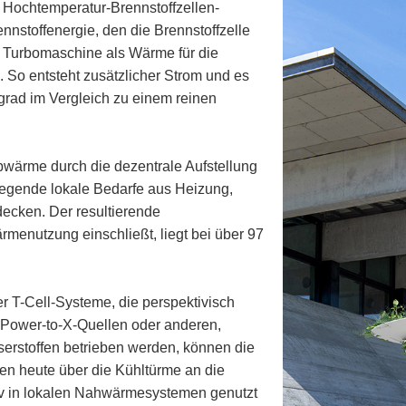
 Hochtemperatur-Brennstoffzellen-
ennstoffenergie, den die Brennstoffzelle
r Turbomaschine als Wärme für die
 So entsteht zusätzlicher Strom und es
grad im Vergleich zu einem reinen
bwärme durch die dezentrale Aufstellung
iegende lokale Bedarfe aus Heizung,
decken. Der resultierende
menutzung einschließt, liegt bei über 97
 T-Cell-Systeme, die perspektivisch
s Power-to-X-Quellen oder anderen,
erstoffen betrieben werden, können die
en heute über die Kühltürme an die
v in lokalen Nahwärmesystemen genutzt