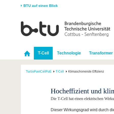
BTU auf einen Blick
Startseite
Universität
Forschung
Stud
Die BTU
Aktuelle Forschung
Stud
Struktur
Forschungsprofil
Vor 
T-Cell
Technologie
Transformer
Karriere & Engagement
Förderung
Im S
Partnerschaften &
Wissenschaftlicher
Nach
Strukturwandel
Nachwuchs
TurboFuelCellFuE
T-Cell
Klimaschonende Effizienz
Hocheffizient und kl
Die T-Cell hat einen elektrischen Wir
Dieser Wirkungsgrad wird durch di