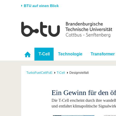
BTU auf einen Blick
Startseite
Universität
Forschung
Stud
Die BTU
Aktuelle Forschung
Stud
Struktur
Forschungsprofil
Vor 
T-Cell
Technologie
Transformer
Karriere & Engagement
Förderung
Im S
Partnerschaften &
Wissenschaftlicher
Nach
Strukturwandel
Nachwuchs
TurboFuelCellFuE
T-Cell
Designvielfalt
Ein Gewinn für den ö
Die T-Cell erscheint durch ihre wandel
und entfaltet klimapolitische Signalwir