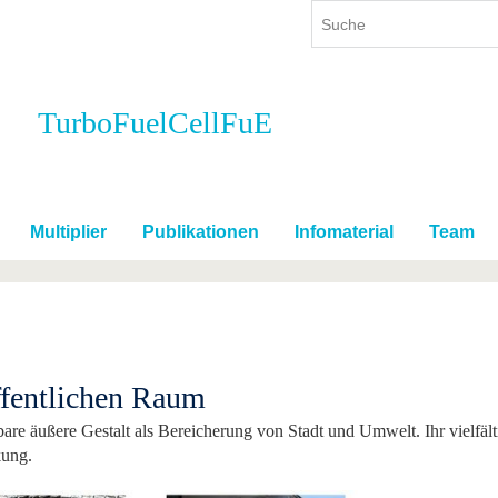
TurboFuelCellFuE
ium
International
Weiterbildung
ienangebot
Internationales Profil
Weiterbildungsangebot
dem Studium
Aus dem Ausland an die BTU
Wissenschaftliche
Weiterbildung
Multiplier
Publikationen
Infomaterial
Team
tudium
Mit der BTU ins Ausland
Kontakt
 dem Studium
Für internationale
Studierende
Kontakt
ffentlichen Raum
bare äußere Gestalt als Bereicherung von Stadt und Umwelt. Ihr vielfäl
kung.