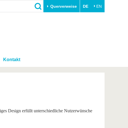
Querverweise
DE
EN
Schließen
Transfer
Unileben
e
Akademische Fachkräfte
Unsere Werte
Wirtschafts- und
Familie & Dual Career
Forschungskooperationen
Kontakt
Sport & Gesundheit
Gründen an der BTU
BTU & Region erleben
Innovative Transferprojekte
Lernen Sie uns kennen
tiges Design erfüllt unterschiedliche Nutzerwünsche