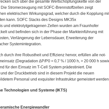
trecken sich über die gesamte Wertschöpfungskette von der
. Die Stromerzeugung mit SOFC-Brennstoffzellen zeigt
en elektrischen Wirkungsgrad, welcher durch die Kopplung mi
erden kann. SOFC Stacks des Designs MK35x
is und elektrolytgetragenen Zellen wurden am Fraunhofer
kelt und befinden sich in der Phase der Markteinführung mit
sten, Verlängerung der Lebensdauer, Erweiterung der
facher Systemintegration.
urch ihre Robustheit und Effizienz hervor, erfüllen alle not-
meinsatz (Degradation ΔP/P0 = 0,7 % / 1000 h, > 20 000 h sowi
ind für den Einsatz im T-Cell System prädestiniert. Die
und der Druckbetrieb sind in diesem Projekt die neuen
ldetem Personal und exquisiter Infrastruktur gemeistert werden
che Technologien und Systeme (IKTS)
eramische Energiewandler