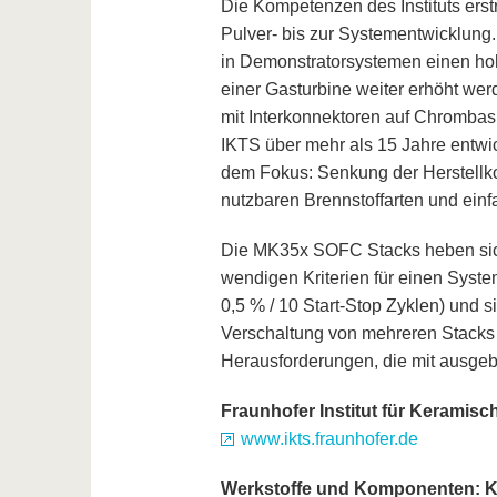
Die Kompetenzen des Instituts ers
Pulver- bis zur Systementwicklung
in Demonstratorsystemen einen hoh
einer Gasturbine weiter erhöht w
mit Interkonnektoren auf Chrombas
IKTS über mehr als 15 Jahre entwic
dem Fokus: Senkung der Herstellko
nutzbaren Brennstoffarten und ein
Die MK35x SOFC Stacks heben sich d
wendigen Kriterien für einen Syste
0,5 % / 10 Start-Stop Zyklen) und s
Verschaltung von mehreren Stacks 
Herausforderungen, die mit ausgebi
Fraunhofer Institut für Keramis
www.ikts.fraunhofer.de
Werkstoffe und Komponenten: K