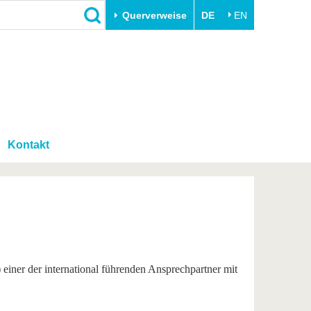
Querverweise
DE
EN
Schließen
Transfer
Unileben
e
Akademische Fachkräfte
Unsere Werte
Wirtschafts- und
Familie & Dual Career
Forschungskooperationen
Kontakt
Sport & Gesundheit
Gründen an der BTU
BTU & Region erleben
Innovative Transferprojekte
Lernen Sie uns kennen
iner der international führenden Ansprechpartner mit