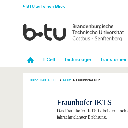
BTU auf einen Blick
Startseite
Universität
Forschung
Stud
Die BTU
Aktuelle Forschung
Stud
Struktur
Forschungsprofil
Vor 
T-Cell
Technologie
Transformer
Karriere & Engagement
Förderung
Im S
Partnerschaften &
Wissenschaftlicher
Nach
Strukturwandel
Nachwuchs
TurboFuelCellFuE
Team
Fraunhofer IKTS
Fraunhofer IKTS
Das Fraunhofer IKTS ist bei der Hocht
jahrzehntelanger Erfahrung.