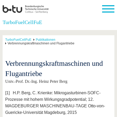
Startseite
TurboFuelCellFuE
Schließen
Universität
Forschung
Studium
International
Weiterbildung
Transfer
Unileben
TurboFuelCellFuE
Publikationen
Die BTU
Aktuelle
Studienangebot
Internationales
Weiterbildungsangebote
Akademische
Unsere
Verbrennungskraftmaschinen und Flugantriebe
Forschung
Profil
Fachkräfte
Werte
Struktur
Vor dem
Wissenschaftliche
Forschungsprofil
Studium
Aus dem
Weiterbildung
Wirtschafts-
Familie &
Karriere
Ausland
und
Dual
Verbrennungskraftmaschinen und
&
Förderung
Im
Kontakt
an die
Forschungskooperati
Career
Engagement
Studium
BTU
Wissenschaftlicher
Flugantriebe
Gründen
Sport &
Partnerschaften
Nachwuchs
Nach
Mit der
an der
Gesundhei
&
dem
Univ.-Prof. Dr.-Ing. Heinz Peter Berg
BTU ins
BTU
Strukturwandel
Studium
BTU &
Ausland
Innovative
Region
[1] H.P. Berg, C. Krienke: Mikrogasturbinen-SOFC-
Für
Transferprojekte
erleben
Prozesse mit hohem Wirkungsgradpotential; 12.
internationale
Lernen
Studierende
MAGDEBURGER MASCHINENBAU-TAGE Otto-von-
Sie uns
Guericke-Universität Magdeburg, 2015
Kontakt
kennen