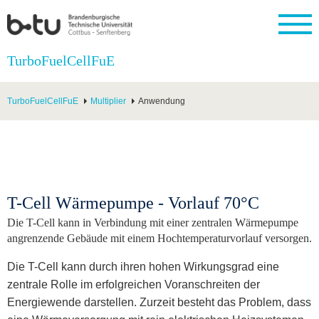
Startseite
TurboFuelCellFuE
Schließen
Universität
Forschung
Studium
International
Weiterbildung
Transfer
Unileben
TurboFuelCellFuE
Multiplier
Anwendung
Die BTU
Aktuelle
Studienangebot
Internationales
Weiterbildungsangebote
Akademische
Unsere
Forschung
Profil
Fachkräfte
Werte
Struktur
Vor dem
Wissenschaftliche
Forschungsprofil
Studium
Aus dem
Weiterbildung
Wirtschafts-
Familie &
Karriere
Ausland
und
Dual
&
Förderung
Im
Kontakt
an die
Forschungskooperati
Career
Engagement
Studium
BTU
Wissenschaftlicher
Gründen
Sport &
T-Cell Wärmepumpe - Vorlauf 70°C
Partnerschaften
Nachwuchs
Nach
Mit der
an der
Gesundhei
&
dem
Die T-Cell kann in Verbindung mit einer zentralen Wärmepumpe
BTU ins
BTU
Strukturwandel
Studium
BTU &
angrenzende Gebäude mit einem Hochtemperaturvorlauf versorgen.
Ausland
Innovative
Region
Für
Transferprojekte
erleben
Die T-Cell kann durch ihren hohen Wirkungsgrad eine
internationale
Lernen
zentrale Rolle im erfolgreichen Voranschreiten der
Studierende
Sie uns
Energiewende darstellen. Zurzeit besteht das Problem, dass
Kontakt
kennen