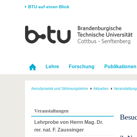
BTU auf einen Blick
Startseite
Universität
Forschung
Stud
Die BTU
Aktuelle Forschung
Stud
Struktur
Forschungsprofil
Vor 
Karriere & Engagement
Förderung
Im S
Lehre
Forschung
Publikationen
Partnerschaften &
Wissenschaftlicher
Nach
Strukturwandel
Nachwuchs
Aerodynamik und Strömungslehre
Aktuelles
Veranstaltun
Veranstaltungen
Besuc
Lehrprobe von Herrn Mag. Dr.
rer. nat. F. Zaussinger