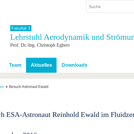
Fakultät 3
Lehrstuhl Aerodynamik und Strömun
ium
International
Weiterbildung
Prof. Dr.-Ing. Christoph Egbers
ienangebot
Internationales Profil
Weiterbildungsangebot
dem Studium
Aus dem Ausland an die BTU
Wissenschaftliche
Weiterbildung
tudium
Mit der BTU ins Ausland
Team
Aktuelles
Downloads
Kontakt
 dem Studium
Für internationale
Studierende
Kontakt
gen
Besuch Astronaut Ewald
h ESA-Astronaut Reinhold Ewald im Fluidze