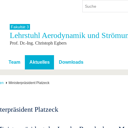
Fakultät 3
Lehrstuhl Aerodynamik und Strömun
ium
International
Weiterbildung
Prof. Dr.-Ing. Christoph Egbers
ienangebot
Internationales Profil
Weiterbildungsangebot
dem Studium
Aus dem Ausland an die BTU
Wissenschaftliche
Weiterbildung
tudium
Mit der BTU ins Ausland
Team
Aktuelles
Downloads
Kontakt
 dem Studium
Für internationale
Studierende
Kontakt
gen
Ministerpräsident Platzeck
terpräsident Platzeck