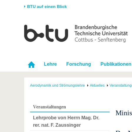
BTU auf einen Blick
Startseite
Universität
Forschung
Stud
Die BTU
Aktuelle Forschung
Stud
Struktur
Forschungsprofil
Vor 
Karriere & Engagement
Förderung
Im S
Lehre
Forschung
Publikationen
Partnerschaften &
Wissenschaftlicher
Nach
Strukturwandel
Nachwuchs
Aerodynamik und Strömungslehre
Aktuelles
Veranstaltun
Veranstaltungen
Minis
Lehrprobe von Herrn Mag. Dr.
rer. nat. F. Zaussinger