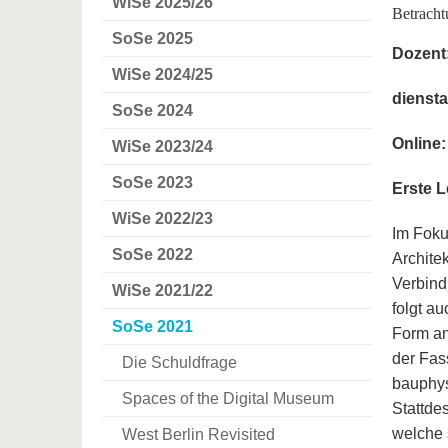
WiSe 2025/26
Betracht
SoSe 2025
Dozent
WiSe 2024/25
diensta
SoSe 2024
Online
WiSe 2023/24
SoSe 2023
Erste L
WiSe 2022/23
Im Foku
SoSe 2022
Archite
Verbind
WiSe 2021/22
folgt a
SoSe 2021
Form an
der Fas
Die Schuldfrage
bauphys
Spaces of the Digital Museum
Stattde
welche 
West Berlin Revisited