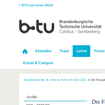
BTU auf einen Blick
Startseite
Universität
Forschung
Stud
Die BTU
Aktuelle Forschung
Stud
Struktur
Forschungsprofil
Vor 
Karriere & Engagement
Förderung
Im S
Aktuelles
Team
Lehre
Fors
Partnerschaften &
Wissenschaftlicher
Nach
Strukturwandel
Nachwuchs
Kunst & Campus
Kunstgeschichte
Lehre
Archiv
SoSe 2021
Die Fassa
Archiv
Die F