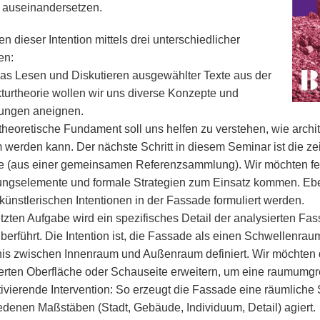
auseinandersetzen.
en dieser Intention mittels drei unterschiedlicher
en:
as Lesen und Diskutieren ausgewählter Texte aus der
kturtheorie wollen wir uns diverse Konzepte und
lungen aneignen.
theoretische Fundament soll uns helfen zu verstehen, wie archi
 werden kann. Der nächste Schritt in diesem Seminar ist die ze
 (aus einer gemeinsamen Referenzsammlung). Wir möchten fes
ungselemente und formale Strategien zum Einsatz kommen. Eb
künstlerischen Intentionen in der Fassade formuliert werden.
letzten Aufgabe wird ein spezifisches Detail der analysierten Fa
berführt. Die Intention ist, die Fassade als einen Schwellenrau
nis zwischen Innenraum und Außenraum definiert. Wir möchten d
erten Oberfläche oder Schauseite erweitern, um eine raumumgr
ivierende Intervention: So erzeugt die Fassade eine räumliche
edenen Maßstäben (Stadt, Gebäude, Individuum, Detail) agiert.