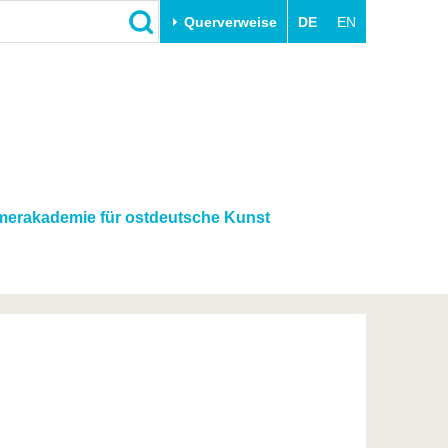
Querverweise
DE
EN
Schließen
Transfer
Unileben
e
Akademische Fachkräfte
Unsere Werte
Wirtschafts- und
Familie & Dual Career
Forschungskooperationen
Sport & Gesundheit
erakademie für ostdeutsche Kunst
Gründen an der BTU
BTU & Region erleben
Innovative Transferprojekte
Lernen Sie uns kennen