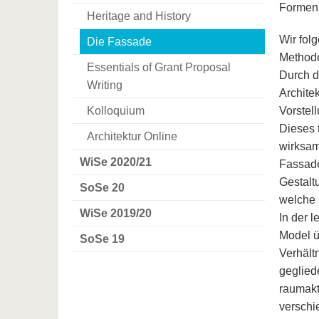
Formen 
Heritage and History
Wir folg
Die Fassade
Method
Essentials of Grant Proposal
Durch d
Writing
Archite
Kolloquium
Vorstel
Dieses 
Architektur Online
wirksam
WiSe 2020/21
Fassade
Gestalt
SoSe 20
welche 
WiSe 2019/20
In der 
Model ü
SoSe 19
Verhält
geglied
raumakt
verschi