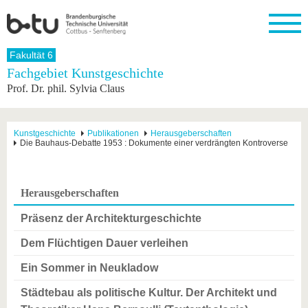
Startseite
Fakultät 6
Schließen
Fachgebiet Kunstgeschichte
Prof. Dr. phil. Sylvia Claus
Universität
Forschung
Studium
International
Weiterbildung
Transfer
Unileben
Die BTU
Aktuelle
Studienangebot
Internationales
Weiterbildungsangebote
Akademische
Unsere
Forschung
Profil
Fachkräfte
Werte
Struktur
Vor dem
Wissenschaftliche
Kunstgeschichte
Publikationen
Herausgeberschaften
Die Bauhaus-Debatte 1953 : Dokumente einer verdrängten Kontroverse
Forschungsprofil
Studium
Aus dem
Weiterbildung
Wirtschafts-
Familie &
Karriere
Ausland
und
Dual
&
Förderung
Im
Kontakt
an die
Forschungskooperati
Career
Engagement
Studium
BTU
Wissenschaftlicher
Gründen
Sport &
Herausgeberschaften
Partnerschaften
Nachwuchs
Nach
Mit der
an der
Gesundhei
&
dem
BTU ins
BTU
Präsenz der Architekturgeschichte
Strukturwandel
Studium
BTU &
Ausland
Innovative
Region
Dem Flüchtigen Dauer verleihen
Für
Transferprojekte
erleben
internationale
Ein Sommer in Neukladow
Lernen
Studierende
Sie uns
Städtebau als politische Kultur. Der Architekt und
Kontakt
kennen