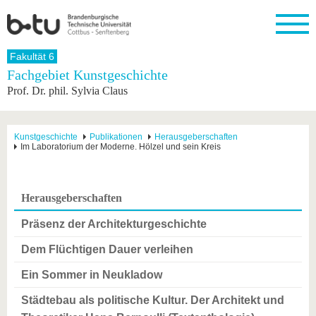
Startseite
Fakultät 6
Schließen
Fachgebiet Kunstgeschichte
Prof. Dr. phil. Sylvia Claus
Universität
Forschung
Studium
International
Weiterbildung
Transfer
Unileben
Die BTU
Aktuelle
Studienangebot
Internationales
Weiterbildungsangebote
Akademische
Unsere
Forschung
Profil
Fachkräfte
Werte
Struktur
Vor dem
Wissenschaftliche
Kunstgeschichte
Publikationen
Herausgeberschaften
Im Laboratorium der Moderne. Hölzel und sein Kreis
Forschungsprofil
Studium
Aus dem
Weiterbildung
Wirtschafts-
Familie &
Karriere
Ausland
und
Dual
&
Förderung
Im
Kontakt
an die
Forschungskooperati
Career
Engagement
Studium
BTU
Wissenschaftlicher
Gründen
Sport &
Herausgeberschaften
Partnerschaften
Nachwuchs
Nach
Mit der
an der
Gesundhei
&
dem
BTU ins
BTU
Präsenz der Architekturgeschichte
Strukturwandel
Studium
BTU &
Ausland
Innovative
Region
Dem Flüchtigen Dauer verleihen
Für
Transferprojekte
erleben
internationale
Ein Sommer in Neukladow
Lernen
Studierende
Sie uns
Städtebau als politische Kultur. Der Architekt und
Kontakt
kennen