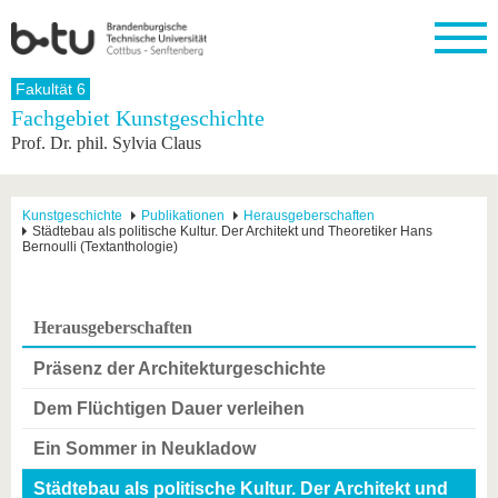
Startseite
Fakultät 6
Schließen
Fachgebiet Kunstgeschichte
Prof. Dr. phil. Sylvia Claus
Universität
Forschung
Studium
International
Weiterbildung
Transfer
Unileben
Die BTU
Aktuelle
Studienangebot
Internationales
Weiterbildungsangebote
Akademische
Unsere
Forschung
Profil
Fachkräfte
Werte
Struktur
Vor dem
Wissenschaftliche
Kunstgeschichte
Publikationen
Herausgeberschaften
Städtebau als politische Kultur. Der Architekt und Theoretiker Hans
Forschungsprofil
Studium
Aus dem
Weiterbildung
Wirtschafts-
Familie &
Karriere
Bernoulli (Textanthologie)
Ausland
und
Dual
&
Förderung
Im
Kontakt
an die
Forschungskooperati
Career
Engagement
Studium
BTU
Wissenschaftlicher
Gründen
Sport &
Partnerschaften
Nachwuchs
Nach
Herausgeberschaften
Mit der
an der
Gesundhei
&
dem
BTU ins
BTU
Strukturwandel
Studium
BTU &
Präsenz der Architekturgeschichte
Ausland
Innovative
Region
Für
Transferprojekte
erleben
Dem Flüchtigen Dauer verleihen
internationale
Lernen
Studierende
Ein Sommer in Neukladow
Sie uns
Kontakt
kennen
Städtebau als politische Kultur. Der Architekt und