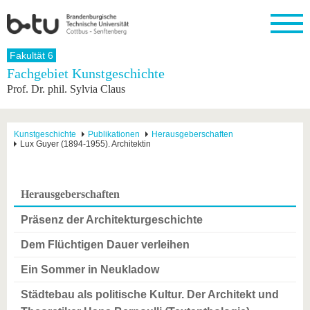
Startseite
Fakultät 6
Schließen
Fachgebiet Kunstgeschichte
Prof. Dr. phil. Sylvia Claus
Universität
Forschung
Studium
International
Weiterbildung
Transfer
Unileben
Die BTU
Aktuelle
Studienangebot
Internationales
Weiterbildungsangebote
Akademische
Unsere
Forschung
Profil
Fachkräfte
Werte
Struktur
Vor dem
Wissenschaftliche
Kunstgeschichte
Publikationen
Herausgeberschaften
Lux Guyer (1894-1955). Architektin
Forschungsprofil
Studium
Aus dem
Weiterbildung
Wirtschafts-
Familie &
Karriere
Ausland
und
Dual
&
Förderung
Im
Kontakt
an die
Forschungskooperati
Career
Engagement
Studium
BTU
Wissenschaftlicher
Gründen
Sport &
Herausgeberschaften
Partnerschaften
Nachwuchs
Nach
Mit der
an der
Gesundhei
&
dem
BTU ins
BTU
Präsenz der Architekturgeschichte
Strukturwandel
Studium
BTU &
Ausland
Innovative
Region
Dem Flüchtigen Dauer verleihen
Für
Transferprojekte
erleben
internationale
Ein Sommer in Neukladow
Lernen
Studierende
Sie uns
Städtebau als politische Kultur. Der Architekt und
Kontakt
kennen