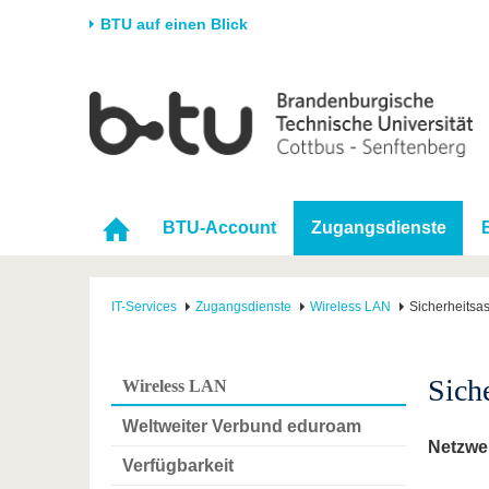
BTU auf einen Blick
Startseite
Universität
Forschung
Stud
Die BTU
Aktuelle Forschung
Stud
Struktur
Forschungsprofil
Vor 
BTU-Account
Zugangsdienste
Karriere & Engagement
Förderung
Im S
Partnerschaften &
Wissenschaftlicher
Nach
Strukturwandel
Nachwuchs
IT-Services
Zugangsdienste
Wireless LAN
Sicherheitsa
Sich
Wireless LAN
Weltweiter Verbund eduroam
Netzwer
Verfügbarkeit