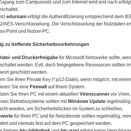
Zugang zum Campusnetz und zum Internet wird erst nach erfolgte
eschaltet.
etz
eduroam
erfolgt die Authentifizierung entsprechend dem I
/AES-Verschlüsselung. Die Verschlüsselung der Nutzdaten erfo
ss-Point und Nutzer-PC.
ig zu treffende Sicherheitsvorkehrungen
Datei- und Druckerfreigabe
für Microsoft Netzwerke sollte, wen
schaltet werden. Evtl. doch freigegebene Ressourcen sollten i
wort geschützt werden.
rn Sie Ihren Private Key (*.p12-Datei), wenn möglich, mit eine
vieren Sie eine
Firewall
auf Ihrem System.
tzen Sie Ihren PC mit einem aktuellen
Virenscanner
vor Viren
ows Betriebssysteme sollten mit
Windows Update
regelmäßig 
acht werden, um Sicherheitslücken im System zu schließen.
worte
für Ihren PC und für Netzdienste sollten regelmäßig, mi
dert und niemals fest auf dem PC gespeichert werden.
en Netzen
btu-bibliothek
und
btu-gast
erfolgt keine Verschlüss