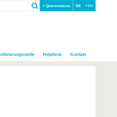
Querverweise
DE
EN
Schließen
Transfer
Unileben
e
Akademische Fachkräfte
Unsere Werte
Wirtschafts- und
Familie & Dual Career
Forschungskooperationen
rtifizierungsstelle
Helpdesk
Kontakt
Sport & Gesundheit
Gründen an der BTU
BTU & Region erleben
Innovative Transferprojekte
Lernen Sie uns kennen