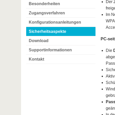
Der 
Besonderheiten
freig
Zugangsverfahren
Im N
WPA2
Konfigurationsanleitungen
Acce
Sicherheitsaspekte
PC-seit
Download
Supportinformationen
Die
abge
Kontakt
Pass
Siche
Akti
Schü
Wind
gebr
Pass
geän
In d