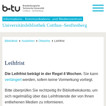
Startseite
Informations-, Kommunikations- und Medienzentrum
Schließen
Universitätsbibliothek Cottbus–Senftenberg
Universität
Forschung
Studium
International
Weiterbildung
Transfer
Unileben
Die BTU
Aktuelle
Studienangebot
Internationales
Weiterbildungsangebote
Akademische
Unsere
Bibliothek
Ausleihen
Ortsleihe
Leihfrist
Forschung
Profil
Fachkräfte
Werte
Struktur
Vor dem
Wissenschaftliche
Forschungsprofil
Studium
Aus dem
Weiterbildung
Wirtschafts-
Familie &
Karriere
Ausland
und
Dual
&
Förderung
Im
Kontakt
an die
Forschungskooperati
Career
Engagement
Studium
Leihfrist
BTU
Wissenschaftlicher
Gründen
Sport &
Partnerschaften
Nachwuchs
Nach
Mit der
an der
Gesundhei
&
dem
Die Leihfrist beträgt in der Regel 4 Wochen.
Sie kann
BTU ins
BTU
Strukturwandel
Studium
BTU &
Ausland
verlängert
werden, sofern keine Vormerkung vorliegt.
Innovative
Region
Für
Transferprojekte
erleben
Bitte überprüfen Sie rechtzeitig Ihr Bibliothekskonto, um
internationale
Lernen
Studierende
sich regelmäßig über das Leihfristende der von Ihnen
Sie uns
entliehenen Medien zu informieren.
Kontakt
kennen