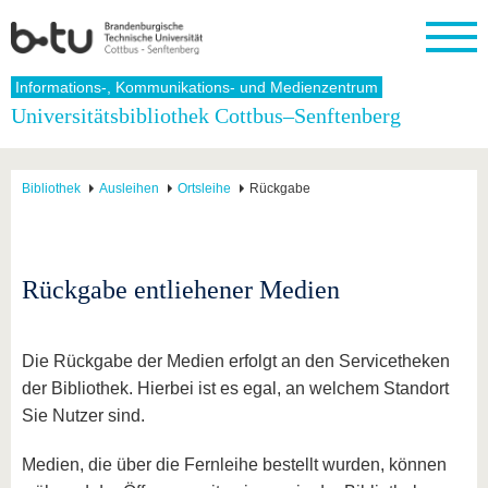
Startseite
Informations-, Kommunikations- und Medienzentrum
Schließen
Universitätsbibliothek Cottbus–Senftenberg
Universität
Forschung
Studium
International
Weiterbildung
Transfer
Unileben
Die BTU
Aktuelle
Studienangebot
Internationales
Weiterbildungsangebote
Akademische
Unsere
Bibliothek
Ausleihen
Ortsleihe
Rückgabe
Forschung
Profil
Fachkräfte
Werte
Struktur
Vor dem
Wissenschaftliche
Forschungsprofil
Studium
Aus dem
Weiterbildung
Wirtschafts-
Familie &
Karriere
Ausland
und
Dual
&
Förderung
Im
Kontakt
an die
Forschungskooperati
Career
Engagement
Studium
Rückgabe entliehener Medien
BTU
Wissenschaftlicher
Gründen
Sport &
Partnerschaften
Nachwuchs
Nach
Mit der
an der
Gesundhei
&
dem
BTU ins
BTU
Strukturwandel
Studium
BTU &
Die Rückgabe der Medien erfolgt an den Servicetheken
Ausland
Innovative
Region
der Bibliothek. Hierbei ist es egal, an welchem Standort
Für
Transferprojekte
erleben
Sie Nutzer sind.
internationale
Lernen
Studierende
Sie uns
Medien, die über die Fernleihe bestellt wurden, können
Kontakt
kennen