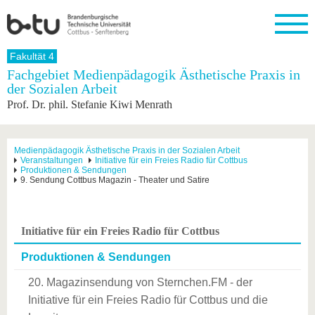
Startseite
Fakultät 4
Schließen
Fachgebiet Medienpädagogik Ästhetische Praxis in
der Sozialen Arbeit
Universität
Forschung
Studium
International
Weiterbildung
Transfer
Unileben
Prof. Dr. phil. Stefanie Kiwi Menrath
Die BTU
Aktuelle
Studienangebot
Internationales
Weiterbildungsangebote
Akademische
Unsere
Forschung
Profil
Fachkräfte
Werte
Struktur
Vor dem
Wissenschaftliche
Forschungsprofil
Studium
Aus dem
Weiterbildung
Wirtschafts-
Familie &
Medienpädagogik Ästhetische Praxis in der Sozialen Arbeit
Karriere
Veranstaltungen
Initiative für ein Freies Radio für Cottbus
Ausland
und
Dual
&
Förderung
Im
Kontakt
Produktionen & Sendungen
an die
Forschungskooperati
Career
9. Sendung Cottbus Magazin - Theater und Satire
Engagement
Studium
BTU
Wissenschaftlicher
Gründen
Sport &
Partnerschaften
Nachwuchs
Nach
Mit der
an der
Gesundhei
&
dem
BTU ins
BTU
Strukturwandel
Studium
BTU &
Initiative für ein Freies Radio für Cottbus
Ausland
Innovative
Region
Für
Transferprojekte
erleben
Produktionen & Sendungen
internationale
Lernen
20. Magazinsendung von Sternchen.FM - der
Studierende
Sie uns
Initiative für ein Freies Radio für Cottbus und die
Kontakt
kennen