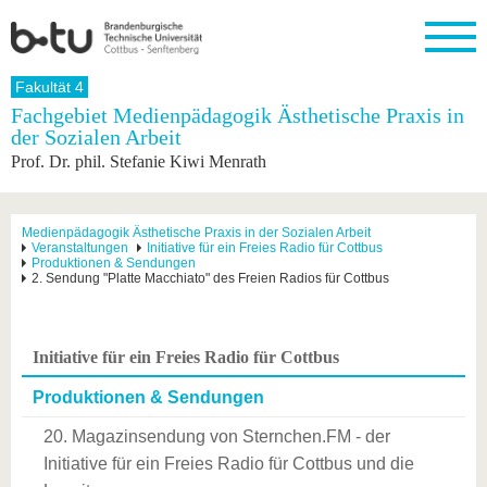
Startseite
Fakultät 4
Schließen
Fachgebiet Medienpädagogik Ästhetische Praxis in
der Sozialen Arbeit
Universität
Forschung
Studium
International
Weiterbildung
Transfer
Unileben
Prof. Dr. phil. Stefanie Kiwi Menrath
Die BTU
Aktuelle
Studienangebot
Internationales
Weiterbildungsangebote
Akademische
Unsere
Forschung
Profil
Fachkräfte
Werte
Struktur
Vor dem
Wissenschaftliche
Forschungsprofil
Studium
Aus dem
Weiterbildung
Wirtschafts-
Familie &
Medienpädagogik Ästhetische Praxis in der Sozialen Arbeit
Karriere
Veranstaltungen
Initiative für ein Freies Radio für Cottbus
Ausland
und
Dual
&
Förderung
Im
Kontakt
Produktionen & Sendungen
an die
Forschungskooperati
Career
2. Sendung "Platte Macchiato" des Freien Radios für Cottbus
Engagement
Studium
BTU
Wissenschaftlicher
Gründen
Sport &
Partnerschaften
Nachwuchs
Nach
Mit der
an der
Gesundhei
&
dem
BTU ins
BTU
Strukturwandel
Studium
BTU &
Initiative für ein Freies Radio für Cottbus
Ausland
Innovative
Region
Für
Transferprojekte
erleben
Produktionen & Sendungen
internationale
Lernen
20. Magazinsendung von Sternchen.FM - der
Studierende
Sie uns
Initiative für ein Freies Radio für Cottbus und die
Kontakt
kennen